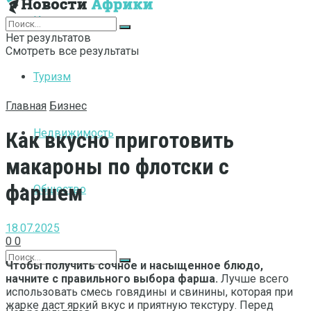
Интернет
Нет результатов
Смотреть все результаты
Туризм
Главная
Бизнес
Недвижимость
Как вкусно приготовить
макароны по флотски с
фаршем
Общество
18.07.2025
0
0
Чтобы получить сочное и насыщенное блюдо,
начните с правильного выбора фарша.
Лучше всего
использовать смесь говядины и свинины, которая при
жарке даст яркий вкус и приятную текстуру. Перед