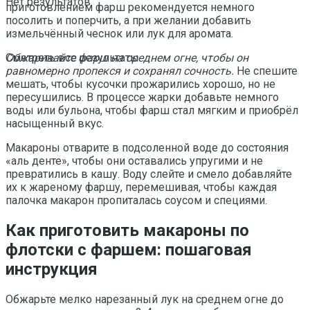
Нет результатов
приготовлением фарш рекомендуется немного
посолить и поперчить, а при желании добавить
измельчённый чеснок или лук для аромата.
Обжаривайте фарш на среднем огне, чтобы он
Смотреть все результаты
равномерно пропекся и сохранял сочность.
Не спешите
мешать, чтобы кусочки прожарились хорошо, но не
пересушились. В процессе жарки добавьте немного
воды или бульона, чтобы фарш стал мягким и приобрёл
насыщенный вкус.
Макароны отварите в подсоленной воде до состояния
«аль денте», чтобы они оставались упругими и не
превратились в кашу. Воду слейте и смело добавляйте
их к жареному фаршу, перемешивая, чтобы каждая
палочка макарон пропиталась соусом и специями.
Как приготовить макароны по
флотски с фаршем: пошаговая
инструкция
Обжарьте мелко нарезанный лук на среднем огне до