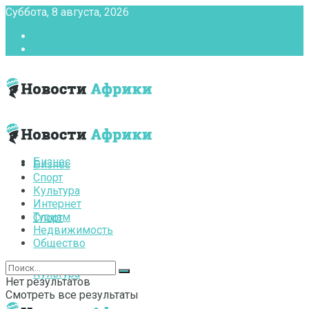
Суббота, 8 августа, 2026
Главная
Контакты
Бизнес
Бизнес
Спорт
Культура
Интернет
Туризм
Спорт
Недвижимость
Общество
Культура
Нет результатов
Смотреть все результаты