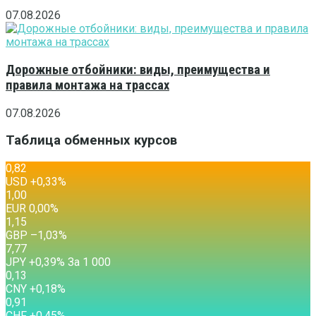
07.08.2026
Дорожные отбойники: виды, преимущества и
правила монтажа на трассах
07.08.2026
Таблица обменных курсов
0,82
USD
+0,33
%
1,00
EUR
0,00
%
1,15
GBP
–1,03
%
7,77
JPY
+0,39
%
За 1 000
0,13
CNY
+0,18
%
0,91
CHF
+0,45
%