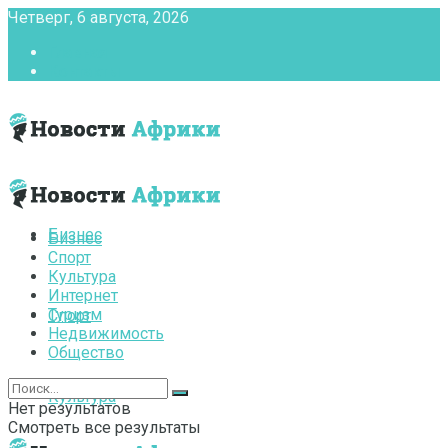
Четверг, 6 августа, 2026
Главная
Контакты
Бизнес
Бизнес
Спорт
Культура
Интернет
Туризм
Спорт
Недвижимость
Общество
Культура
Нет результатов
Смотреть все результаты