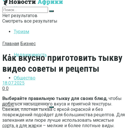
Интернет
Нет результатов
Смотреть все результаты
Туризм
Главная
Бизнес
Недвижимость
Как вкусно приготовить тыкву
видео советы и рецепты
Общество
18.07.2025
0
0
Выбирайте правильную тыкву для своих блюд
, чтобы
добиться насыщенного вкуса и приятной текстуры.
Свежая, плотная тыква с яркой окраской и без
повреждений подойдет для большинства рецептов. Для
запекания или пюре лучше использовать мясистые
сорта, а для жарки – мелкие и более плотные виды.