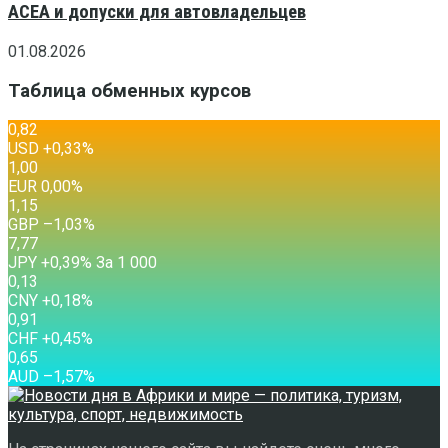
ACEA и допуски для автовладельцев
01.08.2026
Таблица обменных курсов
0,82
USD
+0,33
%
1,00
EUR
0,00
%
1,15
GBP
–1,03
%
7,77
JPY
+0,39
%
За 1 000
0,13
CNY
+0,18
%
0,91
CHF
+0,45
%
0,65
AUD
–1,57
%