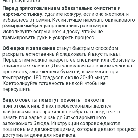
Нет результатов
Перед приготовлением обязательно очистите и
нарежьте тыкву
. Удалите кожуру, если она жесткая, и
избавьтесь от семян. Куски лучше нарезать одинакового
размера, чтобы они пропекались равномерно.
Смотреть все результаты
Используйте острый нож и доску, чтобы не
травмировать руки и ускорить процесс.
Обжарка и запекание
станут быстрым способом
раскрыть естественный сладковатый вкус тыквы.
Перед этим можно натереть ее специями или сбрызнуть
оливковым маслом. Для запекания выложите куски на
противень, застеленный бумагой, и запекайте при
температуре 180 градусов около 30-40 минут.
Контролируйте готовность вилкой, чтобы не
пересушить.
Видео советы помогут освоить тонкости
приготовления
. В них профессионалы делятся
лайфхаками: как правильно выбрать тыкву, с чего
начать при варке и как добиться ароматного
запекаемого блюда. Инструкции сопровождаются
пошаговыми демонстрациями, которые делают процесс
доступным даже для новичков.