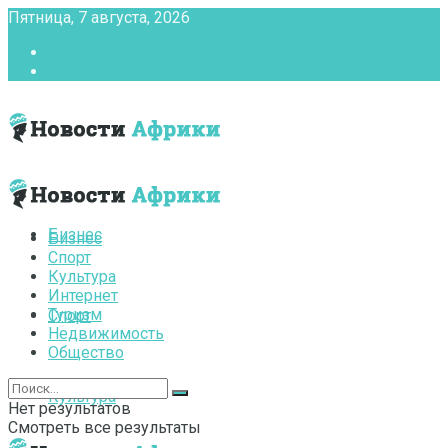
Пятница, 7 августа, 2026
Главная
Контакты
Бизнес
Бизнес
Спорт
Культура
Интернет
Туризм
Спорт
Недвижимость
Общество
Культура
Нет результатов
Смотреть все результаты