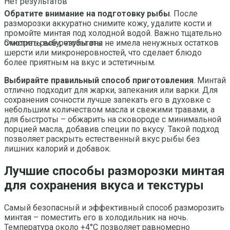
Нет результатов
Обратите внимание на подготовку рыбы
. После
разморозки аккуратно снимите кожу, удалите кости и
промойте минтая под холодной водой. Важно тщательно
очистить рыбу, чтобы она не имела ненужных остатков
Смотреть все результаты
шерсти или микронеровностей, что сделает блюдо
более приятным на вкус и эстетичным.
Выбирайте правильный способ приготовления
. Минтай
отлично подходит для жарки, запекания или варки. Для
сохранения сочности лучше запекать его в духовке с
небольшим количеством масла и свежими травами, а
для быстроты – обжарить на сковороде с минимальной
порцией масла, добавив специи по вкусу. Такой подход
позволяет раскрыть естественный вкус рыбы без
лишних калорий и добавок.
Лучшие способы разморозки минтая
для сохранения вкуса и текстуры
Самый безопасный и эффективный способ разморозить
минтая – поместить его в холодильник на ночь.
Температура около +4°C позволяет равномерно