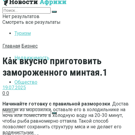
Интернет
Нет результатов
Смотреть все результаты
Туризм
Главная
Бизнес
Недвижимость
Как вкусно приготовить
замороженного минтая.1
Общество
19.07.2025
0
0
Начинайте готовку с правильной разморозки
. Достав
минтая из морозилки, оставьте его в холодильнике на
ночь или поместите в холодную воду на 20-30 минут,
чтобы рыба равномерно оттаяла. Такой способ
позволяет сохранить структуру мяса и не делает его
водянистыми.