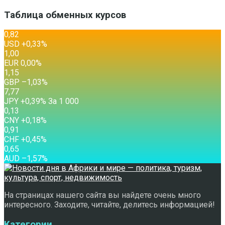
Таблица обменных курсов
0,82
USD
+0,33
%
1,00
EUR
0,00
%
1,15
GBP
–1,03
%
7,77
JPY
+0,39
%
За 1 000
0,13
CNY
+0,18
%
0,91
CHF
+0,45
%
0,65
AUD
–1,57
%
На страницах нашего сайта вы найдете очень много
интересного. Заходите, читайте, делитесь информацией!
Категории