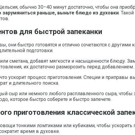
Цельсия, обычно 30–40 минут достаточно, чтобы она приоб
о зарумяниться раньше, выньте блюдо из духовки
. Тако
тов.
ентов для быстрой запеканки
вы, они быстро готовятся и отлично сочетаются с другими
длительной подготовки.
 или сметана, добавят мягкости и насыщенности блюду. З
отовления, их достаточно разморозить перед добавлением.
, что ускорит процесс приготовления. Специи и приправы в
рат и длительного поиска.
ый сыр или немного любого расплавленного сыра, чтобы з
до, которое быстро соберете и быстро запечете.
го приготовления классической запе
 овощи тонкими ломтиками или кубиками, чтобы ускорить 
 сократит время в духовке.