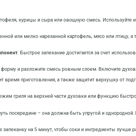
артофеля, курицы и сыра или овощную смесь. Используйте 
енной или мелко нарезанной картофель, мясо или птицу, а
мпонент
. Быстрое запекание достигается за счет использо
 форму и разложите смесь ровным слоем. Включите духовк
тит время приготовления, а также защитит верхушку от под
режим гриля на верхней части духовки или функцию быстр
 чуть посередине – она должна быть упругой и однородной.
те запеканку на 5 минут, чтобы соки и ингредиенты лучш