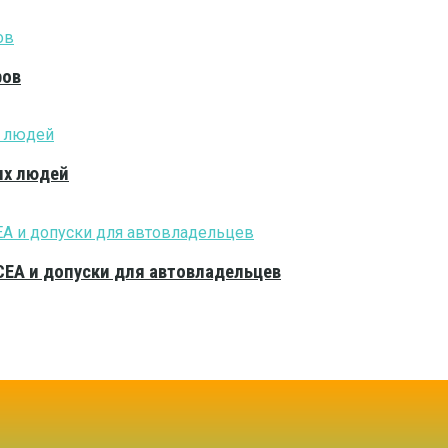
ров
ых людей
CEA и допуски для автовладельцев