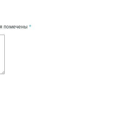
ля помечены
*