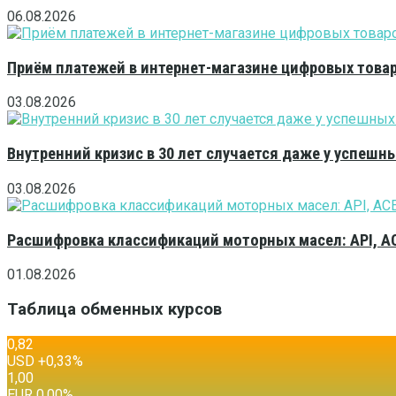
06.08.2026
Приём платежей в интернет-магазине цифровых това
03.08.2026
Внутренний кризис в 30 лет случается даже у успешн
03.08.2026
Расшифровка классификаций моторных масел: API, A
01.08.2026
Таблица обменных курсов
0,82
USD
+0,33
%
1,00
EUR
0,00
%