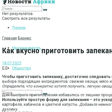
Интернет
Нет результатов
Смотреть все результаты
Туризм
Главная
Бизнес
Недвижимость
Как вкусно приготовить запекан
18.07.2025
0
0
Общество
Чтобы приготовить запеканку, достаточно следовать
выбора подходящих ингредиентов: свежие овощи, мясо или
Определите, что конкретно хотите получить: легкую ово
Для быстрого приготовления избавьтесь от лишних проце
Используйте простую форму для запекания – это ускор
картофеля, кабачков и цветной капусты.
Добавьте немног
духовку.