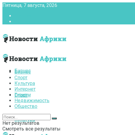
Пятница, 7 августа, 2026
Главная
Контакты
Бизнес
Бизнес
Спорт
Культура
Интернет
Туризм
Спорт
Недвижимость
Общество
Культура
Нет результатов
Смотреть все результаты