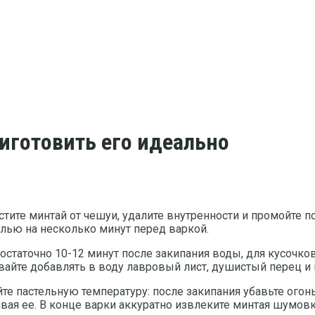
риготовить его идеально
тите минтай от чешуи, удалите внутренности и промойте п
лью на несколько минут перед варкой.
таточно 10-12 минут после закипания воды, для кусочков –
ывайте добавлять в воду лавровый лист, душистый перец и
е пастельную температуру: после закипания убавьте огонь
вая ее. В конце варки аккуратно извлеките минтая шумовк