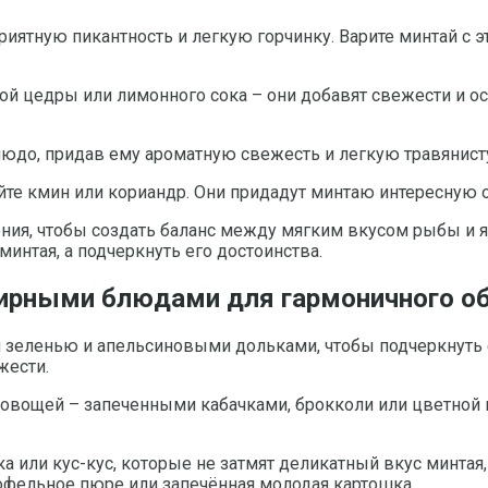
иятную пикантность и легкую горчинку. Варите минтай с э
ой цедры или лимонного сока – они добавят свежести и о
людо, придав ему ароматную свежесть и легкую травянист
уйте кмин или кориандр. Они придадут минтаю интересную
ения, чтобы создать баланс между мягким вкусом рыбы и 
интая, а подчеркнуть его достоинства.
рнирными блюдами для гармоничного о
 зеленью и апельсиновыми дольками, чтобы подчеркнуть е
жести.
 овощей – запеченными кабачками, брокколи или цветной к
а или кус-кус, которые не затмят деликатный вкус минтая
офельное пюре или запечённая молодая картошка.