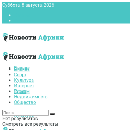
Суббота, 8 августа, 2026
Главная
Контакты
Бизнес
Бизнес
Спорт
Культура
Интернет
Туризм
Спорт
Недвижимость
Общество
Культура
Нет результатов
Смотреть все результаты