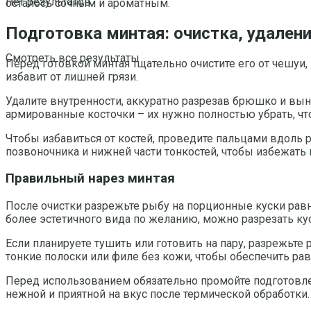
Нет результатов
осталось сочным и ароматным.
Подготовка минтая: очистка, удалени
Смотреть все результаты
Перед готовкой минтая тщательно очистите его от чешуи
избавит от лишней грязи.
Удалите внутренности, аккуратно разрезав брюшко и выну
армированные косточки – их нужно полностью убрать, ч
Чтобы избавиться от костей, проведите пальцами вдоль 
позвоночника и нижней части тонкостей, чтобы избежать
Правильный нарез минтая
После очистки разрежьте рыбу на порционные куски равн
более эстетичного вида по желанию, можно разрезать кус
Если планируете тушить или готовить на пару, разрежьте 
тонкие полоски или филе без кожи, чтобы обеспечить ра
Перед использованием обязательно промойте подготовлен
нежной и приятной на вкус после термической обработки.