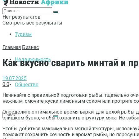
Интернет
Нет результатов
Смотреть все результаты
Туризм
Главная
Бизнес
Недвижимость
Как вкусно сварить минтай и п
19.07.2025
0
0
Общество
Начинайте с правильной подготовки рыбы: тщательно очис
нежным, смочите куски лимонным соком или протрите со
Определите оптимальное время варки: для целой рыбы дос
слишком бурно, чтобы сохранить структуру мяса. Не заб
Чтобы добиться максимально мягкой текстуры, используйт
поможет сохранить сочность и аромат рыбы, не пересуши