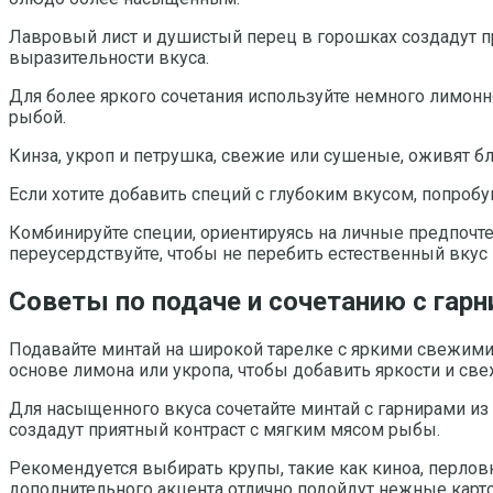
Лавровый лист и душистый перец в горошках создадут пр
выразительности вкуса.
Для более яркого сочетания используйте немного лимонн
рыбой.
Кинза, укроп и петрушка, свежие или сушеные, оживят б
Если хотите добавить специй с глубоким вкусом, попроб
Комбинируйте специи, ориентируясь на личные предпочт
переусердствуйте, чтобы не перебить естественный вкус м
Советы по подаче и сочетанию с га
Подавайте минтай на широкой тарелке с яркими свежими
основе лимона или укропа, чтобы добавить яркости и све
Для насыщенного вкуса сочетайте минтай с гарнирами из
создадут приятный контраст с мягким мясом рыбы.
Рекомендуется выбирать крупы, такие как киноа, перловк
дополнительного акцента отлично подойдут нежные карт