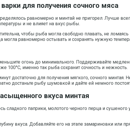
варки для получения сочного мяса
пределялось равномерно и минтай не пригорел. Лучше все
пературы и не влияет на вкус рыбы.
тительна, чтобы рыба могла свободно плавать, не ломаясь
а могла равномерно остывать и сохранять нужную темпера
 уменьшите огонь до минимального. Поддерживайте медлен
же 100°C, именно так рыба сохранит сочность и нежность.
инут достаточно для получения мягкого, сочного минтая. Н
атно достаньте рыбу шумовкой и дайте ей немного посто
насыщенного вкуса минтая
сь сладкого паприки, молотого черного перца и сушеного
бину вкуса. Добавляйте его на этапе замариновки или пря