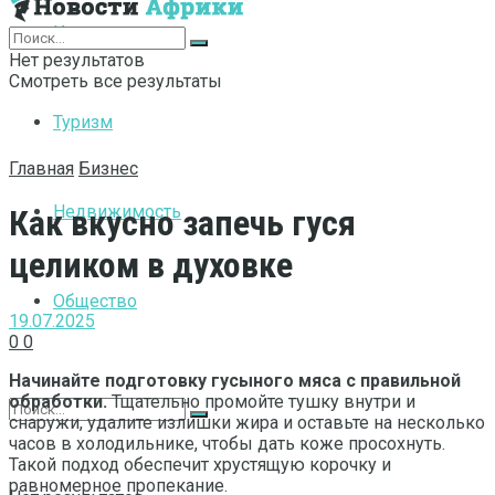
Интернет
Нет результатов
Смотреть все результаты
Туризм
Главная
Бизнес
Недвижимость
Как вкусно запечь гуся
целиком в духовке
Общество
19.07.2025
0
0
Начинайте подготовку гусыного мяса с правильной
обработки.
Тщательно промойте тушку внутри и
снаружи, удалите излишки жира и оставьте на несколько
часов в холодильнике, чтобы дать коже просохнуть.
Такой подход обеспечит хрустящую корочку и
равномерное пропекание.