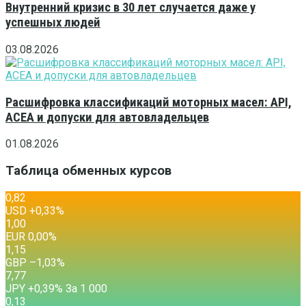
Внутренний кризис в 30 лет случается даже у
успешных людей
03.08.2026
Расшифровка классификаций моторных масел: API,
ACEA и допуски для автовладельцев
01.08.2026
Таблица обменных курсов
0,82
USD
+0,33
%
1,00
EUR
0,00
%
1,15
GBP
–1,03
%
7,77
JPY
+0,39
%
За 1 000
0,13