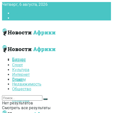
Четверг, 6 августа, 2026
Главная
Контакты
Бизнес
Бизнес
Спорт
Культура
Интернет
Туризм
Спорт
Недвижимость
Общество
Культура
Нет результатов
Смотреть все результаты