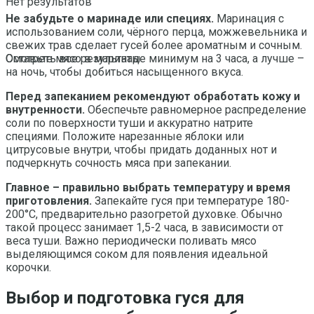
Нет результатов
Не забудьте о маринаде или специях.
Маринация с
использованием соли, чёрного перца, можжевельника и
свежих трав сделает гусей более ароматным и сочным.
Оставьте мясо в маринаде минимум на 3 часа, а лучше –
Смотреть все результаты
на ночь, чтобы добиться насыщенного вкуса.
Перед запеканием рекомендуют обработать кожу и
внутренности.
Обеспечьте равномерное распределение
соли по поверхности туши и аккуратно натрите
специями. Положите нарезанные яблоки или
цитрусовые внутри, чтобы придать доданных нот и
подчеркнуть сочность мяса при запекании.
Главное – правильно выбрать температуру и время
приготовления.
Запекайте гуся при температуре 180-
200°C, предварительно разогретой духовке. Обычно
такой процесс занимает 1,5-2 часа, в зависимости от
веса туши. Важно периодически поливать мясо
выделяющимся соком для появления идеальной
корочки.
Выбор и подготовка гуся для