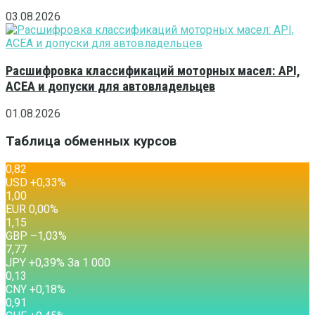
03.08.2026
Расшифровка классификаций моторных масел: API,
ACEA и допуски для автовладельцев
01.08.2026
Таблица обменных курсов
0,82
USD
+0,33
%
1,00
EUR
0,00
%
1,15
GBP
–1,03
%
7,77
JPY
+0,39
%
За 1 000
0,13
CNY
+0,18
%
0,91