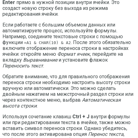
Enter
прямо в нужной позиции внутри ячейки. Это
создаст новую строку без выхода из режима
редактирования ячейки.
Если работаете с большим объемом данных или
автоматизируете процесс, используйте формулы.
Например, соедините текстовые строки с помощью
функции
. После этого обязательно
=А1 & CHAR(10) & А2
включите отображение переноса строки в настройках
ячейки: откройте меню
Формат ячеек
, перейдите на
вкладку
Выравнивание
и установите флажок
Переносить текст
.
Обратите внимание, что для правильного отображения
переноса строки необходимо настроить высоту строки
вручную или автоматически. Это можно сделать
двойным нажатием на межстрочный раздел строки или
через контекстное меню, выбрав
Автоматическая
высота строки
.
Используя сочетание клавиш
Ctrl + J
внутри формулы
или при редактировании текста в ячейке, также можно
вставить символ переноса строки. Однако убедитесь,
что после этого активирована опция
Перенос текста
,