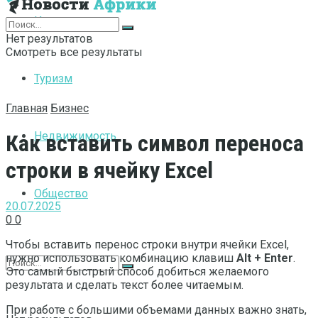
Интернет
Нет результатов
Смотреть все результаты
Туризм
Главная
Бизнес
Недвижимость
Как вставить символ переноса
строки в ячейку Excel
Общество
20.07.2025
0
0
Чтобы вставить перенос строки внутри ячейки Excel,
нужно использовать комбинацию клавиш
Alt + Enter
.
Это самый быстрый способ добиться желаемого
результата и сделать текст более читаемым.
При работе с большими объемами данных важно знать,