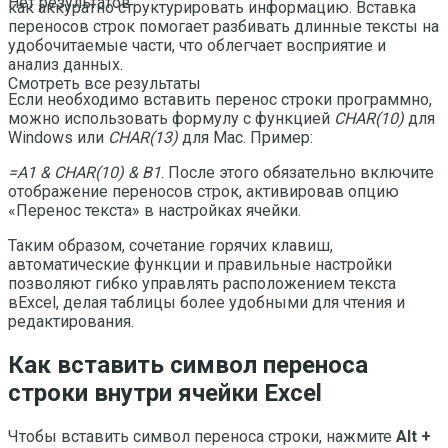
Нет результатов
как аккуратно структурировать информацию. Вставка
переносов строк помогает разбивать длинные тексты на
удобочитаемые части, что облегчает восприятие и
анализ данных.
Смотреть все результаты
Если необходимо вставить перенос строки программно,
можно использовать формулу с функцией
CHAR(10)
для
Windows или
CHAR(13)
для Mac. Пример:
=A1 & CHAR(10) & B1
. После этого обязательно включите
отображение переносов строк, активировав опцию
«Перенос текста» в настройках ячейки.
Таким образом, сочетание горячих клавиш,
автоматические функции и правильные настройки
позволяют гибко управлять расположением текста
вExcel, делая таблицы более удобными для чтения и
редактирования.
Как вставить символ переноса
строки внутри ячейки Excel
Чтобы вставить символ переноса строки, нажмите
Alt +