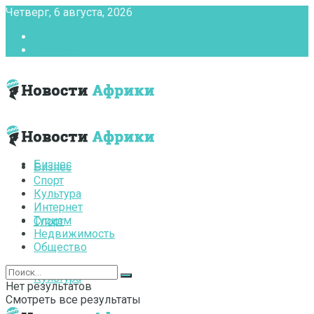
Четверг, 6 августа, 2026
Главная
Контакты
Бизнес
Бизнес
Спорт
Культура
Интернет
Туризм
Спорт
Недвижимость
Общество
Культура
Нет результатов
Смотреть все результаты