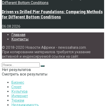
Driven vs Drilled Pier Foundations: Comparing Methods
for Different Bottom Conditions
06.08.2026
Главная
Контакты
© 2018-2020 Новости Африки - newssahara.com.
При копировании материалов требуется указание
активной и индексируемой ссылки на сайт.
Нет результатов
Смотреть все результаты
Бизнес
Спорт
Культура
Интернет
Туризм
Недвижимость