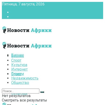
Пятница, 7 августа, 2026
Главная
Контакты
Бизнес
Бизнес
Спорт
Культура
Интернет
Туризм
Спорт
Недвижимость
Общество
Культура
Нет результатов
Смотреть все результаты