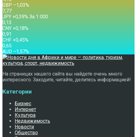
GBP
–1,03
%
7,77
JPY
+0,39
%
За 1 000
0,13
CNY
+0,18
%
0,91
CHF
+0,45
%
0,65
AUD
–1,57
%
На страницах нашего сайта вы найдете очень много
интересного. Заходите, читайте, делитесь информацией!
Категории
Бизнес
Интернет
Культура
Недвижимость
Новости
Общество