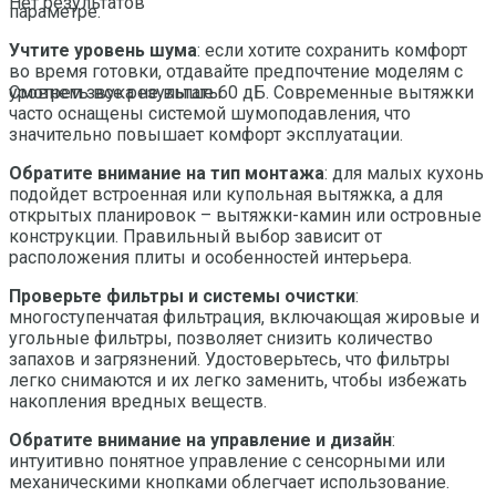
Нет результатов
параметре.
Учтите уровень шума
: если хотите сохранить комфорт
во время готовки, отдавайте предпочтение моделям с
уровнем звука не выше 60 дБ. Современные вытяжки
Смотреть все результаты
часто оснащены системой шумоподавления, что
значительно повышает комфорт эксплуатации.
Обратите внимание на тип монтажа
: для малых кухонь
подойдет встроенная или купольная вытяжка, а для
открытых планировок – вытяжки-камин или островные
конструкции. Правильный выбор зависит от
расположения плиты и особенностей интерьера.
Проверьте фильтры и системы очистки
:
многоступенчатая фильтрация, включающая жировые и
угольные фильтры, позволяет снизить количество
запахов и загрязнений. Удостоверьтесь, что фильтры
легко снимаются и их легко заменить, чтобы избежать
накопления вредных веществ.
Обратите внимание на управление и дизайн
:
интуитивно понятное управление с сенсорными или
механическими кнопками облегчает использование.