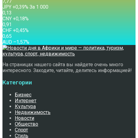
7,77
JPY
+0,39
%
За 1 000
0,13
CNY
+0,18
%
0,91
CHF
+0,45
%
0,65
AUD
–1,57
%
На страницах нашего сайта вы найдете очень много
интересного. Заходите, читайте, делитесь информацией!
Категории
Бизнес
Интернет
Культура
Недвижимость
Новости
Общество
Спорт
Стиль