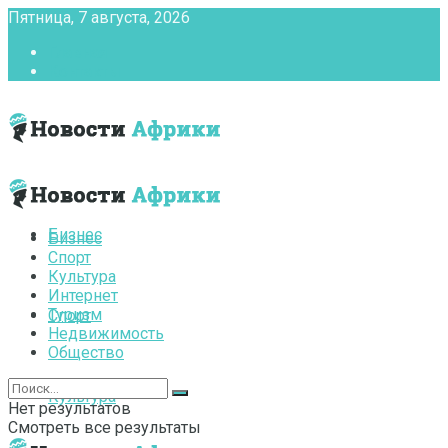
Пятница, 7 августа, 2026
Главная
Контакты
Бизнес
Бизнес
Спорт
Культура
Интернет
Туризм
Спорт
Недвижимость
Общество
Культура
Нет результатов
Смотреть все результаты