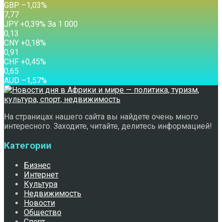
GBP
–1,03
%
7,77
JPY
+0,39
%
За 1 000
0,13
CNY
+0,18
%
0,91
CHF
+0,45
%
0,65
AUD
–1,57
%
На страницах нашего сайта вы найдете очень много
интересного. Заходите, читайте, делитесь информацией!
Категории
Бизнес
Интернет
Культура
Недвижимость
Новости
Общество
Спорт