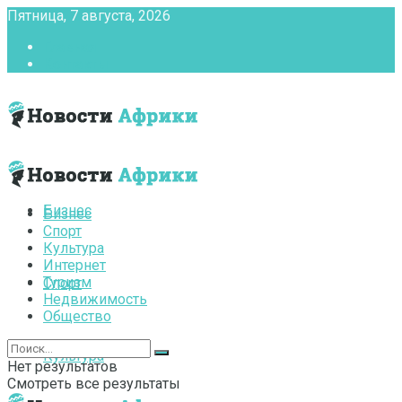
Пятница, 7 августа, 2026
Главная
Контакты
Бизнес
Бизнес
Спорт
Культура
Интернет
Туризм
Спорт
Недвижимость
Общество
Культура
Нет результатов
Смотреть все результаты