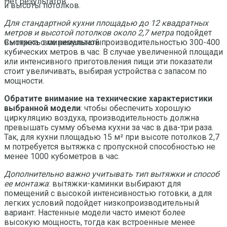
Нет результатов
и высоты потолков.
Для стандартной кухни площадью до 12 квадратных
метров и высотой потолков около 2,7 метра
подойдет
вытяжка с минимальной производительностью 300-400
Смотреть все результаты
кубических метров в час. В случае увеличенной площади
или интенсивного приготовления пищи эти показатели
стоит увеличивать, выбирая устройства с запасом по
мощности.
Обратите внимание на технические характеристики
выбранной модели
: чтобы обеспечить хорошую
циркуляцию воздуха, производительность должна
превышать сумму объема кухни за час в два-три раза.
Так, для кухни площадью 15 м² при высоте потолков 2,7
м потребуется вытяжка с пропускной способностью не
менее 1000 кубометров в час.
Дополнительно важно учитывать тип вытяжки и способ
ее монтажа
: вытяжки-каминки выбирают для
помещений с высокой интенсивностью готовки, а для
легких условий подойдет низкопроизводительный
вариант. Настенные модели часто имеют более
высокую мощность, тогда как встроенные менее