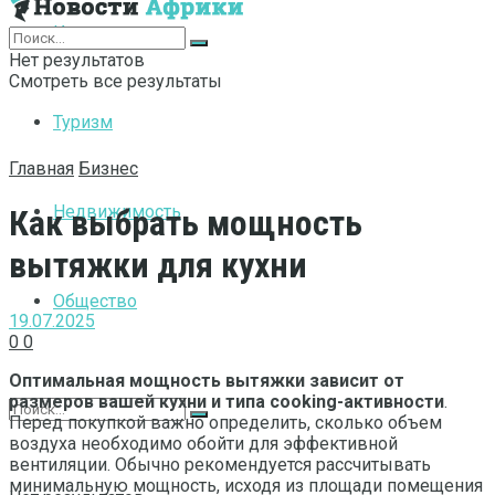
Интернет
Нет результатов
Смотреть все результаты
Туризм
Главная
Бизнес
Недвижимость
Как выбрать мощность
вытяжки для кухни
Общество
19.07.2025
0
0
Оптимальная мощность вытяжки зависит от
размеров вашей кухни и типа cooking-активности
.
Перед покупкой важно определить, сколько объем
воздуха необходимо обойти для эффективной
вентиляции. Обычно рекомендуется рассчитывать
минимальную мощность, исходя из площади помещения