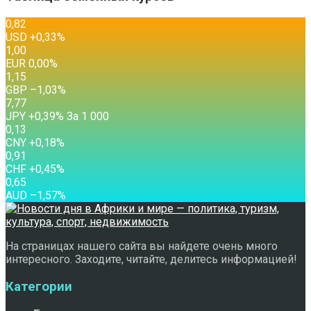
0,82
USD
+0,33
%
1,00
EUR
0,00
%
1,15
GBP
–1,03
%
7,77
JPY
+0,39
%
За 1 000
0,13
CNY
+0,18
%
0,91
CHF
+0,45
%
0,65
AUD
–1,57
%
На страницах нашего сайта вы найдете очень много
интересного. Заходите, читайте, делитесь информацией!
Категории