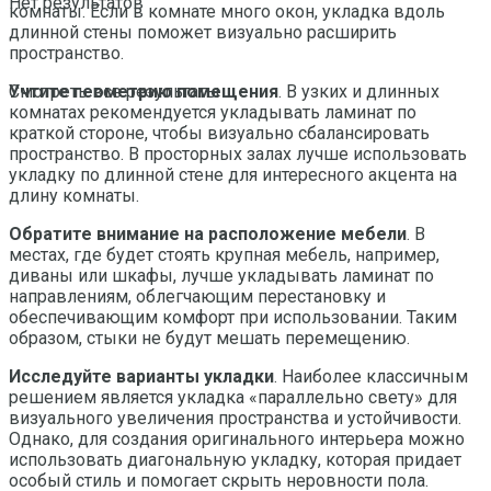
Нет результатов
комнаты. Если в комнате много окон, укладка вдоль
длинной стены поможет визуально расширить
пространство.
Учтите геометрию помещения
. В узких и длинных
Смотреть все результаты
комнатах рекомендуется укладывать ламинат по
краткой стороне, чтобы визуально сбалансировать
пространство. В просторных залах лучше использовать
укладку по длинной стене для интересного акцента на
длину комнаты.
Обратите внимание на расположение мебели
. В
местах, где будет стоять крупная мебель, например,
диваны или шкафы, лучше укладывать ламинат по
направлениям, облегчающим перестановку и
обеспечивающим комфорт при использовании. Таким
образом, стыки не будут мешать перемещению.
Исследуйте варианты укладки
. Наиболее классичным
решением является укладка «параллельно свету» для
визуального увеличения пространства и устойчивости.
Однако, для создания оригинального интерьера можно
использовать диагональную укладку, которая придает
особый стиль и помогает скрыть неровности пола.