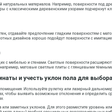
й натуральных материалов. Например, поверхности под др
туры с классическими деревенскими узорами подчеркнут кл
-тек, отдавайте предпочтение гладким поверхностям с м
отных дизайнов хорошо подойдут поверхности с имитацией
и
их с мебелью и стенами. Светлые поверхности расширяют 
 например, матовые светлые плиты с глянцевыми тёмными,
наты и учесть уклон пола для выбор
помещения. Используйте рулетку или лазерный дальномер,
х, чтобы выявить возможные отклонения и определить сре
х.
 или заметных уклонов. Для этого разместите уровень или
ый метр длины) требует специальных подготовительных раб