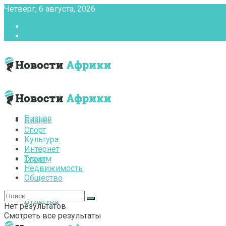
Четверг, 6 августа, 2026
Главная
Контакты
Бизнес
Бизнес
Спорт
Культура
Интернет
Туризм
Спорт
Недвижимость
Общество
Культура
Нет результатов
Смотреть все результаты