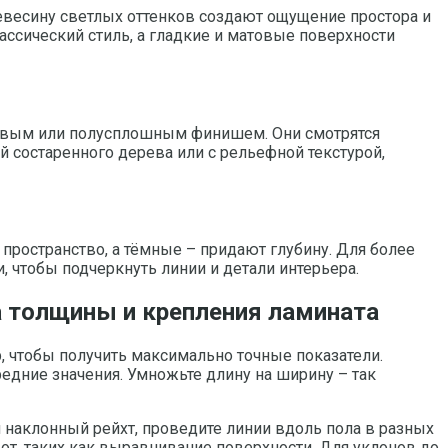
евесину светлых оттенков создают ощущение простора и
ассический стиль, а гладкие и матовые поверхности
атовым или полусплошным финишем. Они смотрятся
 состаренного дерева или с рельефной текстурой,
пространство, а тёмные – придают глубину. Для более
 чтобы подчеркнуть линии и детали интерьера.
а толщины и крепления ламината
 чтобы получить максимально точные показатели.
дние значения. Умножьте длину на ширину – так
 наклонный рейхт, проведите линии вдоль пола в разных
от, таких как выравнивание поверхности. Для уклонов до