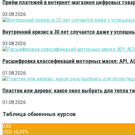
Приём платежей в интернет-магазине цифровых това
03.08.2026
Внутренний кризис в 30 лет случается даже у успешн
03.08.2026
Расшифровка классификаций моторных масел: API, A
01.08.2026
Пластик или дерево: какое окно выбрать для тепла 
01.08.2026
Таблица обменных курсов
0,82
USD
+0,33
%