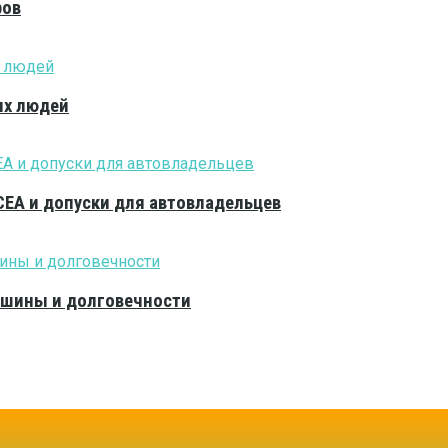
ров
ых людей
CEA и допуски для автовладельцев
тишины и долговечности