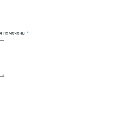
ля помечены
*