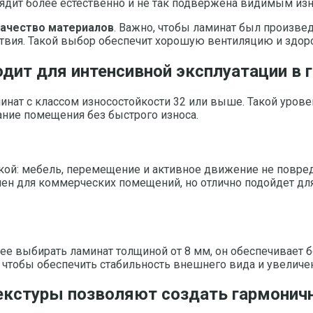
ядит более естественно и не так подвержена видимым изн
качество материалов
. Важно, чтобы ламинат был произве
вия. Такой выбор обеспечит хорошую вентиляцию и здор
дит для интенсивной эксплуатации в 
минат с классом износостойкости 32 или выше. Такой уро
ние помещения без быстрого износа.
узкой: мебель, перемещение и активное движение не повр
чен для коммерческих помещений, но отлично подойдет дл
е выбирать ламинат толщиной от 8 мм, он обеспечивает б
, чтобы обеспечить стабильность внешнего вида и увелич
текстуры позволяют создать гармонич