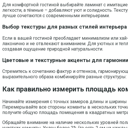
Для комфортной гостиной выбирайте ламинат с имитацие
легкости, а тёмные – добавляют уют и солидность. Текс
лучше сочетаются с современными интерьерами.
Выбор текстуры для разных стилей интерьера
Если в вашей гостиной преобладает минимализм или хай
лаконично и не отвлекают вниманием. Для уютных и тепл
создавая ощущение природной натуральности.
Цветовые и текстурные акценты для гармони
Стремитесь к сочетанию фактур и оттенков, гармонирующ
выразительного образа комбинируйте разные структуры:
Как правильно измерить площадь ком
Начинайте измерения с точных замеров длины и ширины 
Перемерывайте все стороны команты в нескольких точка
получите общую площадь помещения в квадратных метра
Обращайте внимание на наличие нескольких уровней пола
участках комнаты. Уклон более 2% (то есть 2 см на кажд