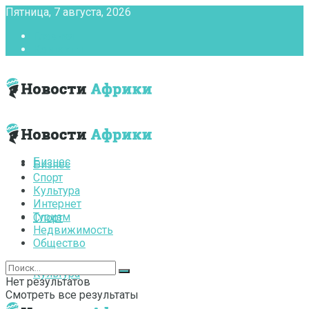
Пятница, 7 августа, 2026
Главная
Контакты
Бизнес
Бизнес
Спорт
Культура
Интернет
Туризм
Спорт
Недвижимость
Общество
Культура
Нет результатов
Смотреть все результаты