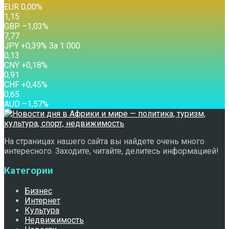
EUR
0,00
%
1,15
GBP
–1,03
%
7,77
JPY
+0,39
%
За 1 000
0,13
CNY
+0,18
%
0,91
CHF
+0,45
%
0,65
AUD
–1,57
%
На страницах нашего сайта вы найдете очень много
интересного. Заходите, читайте, делитесь информацией!
Категории
Бизнес
Интернет
Культура
Недвижимость