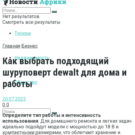
Интернет
Нет результатов
Смотреть все результаты
Туризм
Главная
Бизнес
Недвижимость
Как выбрать подходящий
шуруповерт dewalt для дома и
работы
Общество
20.07.2025
0
0
Определите тип работы и интенсивность
использования
. Для домашнего ремонта и легких задач
идеально подойдут модели с мощностью до 18 В и
компактными размерами, что облегчает хранение и