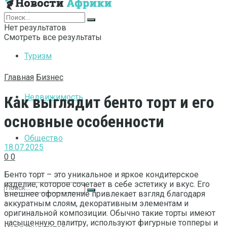
Интернет
Нет результатов
Смотреть все результаты
Туризм
Главная
Бизнес
Недвижимость
Как выглядит бенто торт и его
основные особенности
Общество
18.07.2025
0
0
Бенто торт – это уникальное и яркое кондитерское
изделие, которое сочетает в себе эстетику и вкус. Его
внешнее оформление привлекает взгляд благодаря
аккуратным слоям, декоративным элементам и
оригинальной композиции. Обычно такие торты имеют
насыщенную палитру, используют фигурные топперы и