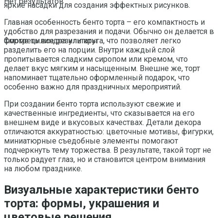
Нет результатов
яркие насадки для создания эффектных рисунков.
Главная особенность бенто торта – его компактность и
удобство для разрезания и подачи. Обычно он делается в
форме цилиндра или круга, что позволяет легко
Смотреть все результаты
разделить его на порции. Внутри каждый слой
пропитывается сладким сиропом или кремом, что
делает вкус мягким и насыщенным. Внешне же, торт
напоминает тщательно оформленный подарок, что
особенно важно для праздничных мероприятий.
При создании бенто торта используют свежие и
качественные ингредиенты, что сказывается на его
внешнем виде и вкусовых качествах. Детали декора
отличаются аккуратностью: цветочные мотивы, фигурки,
миниатюрные съедобные элементы помогают
подчеркнуть тему торжества. В результате, такой торт не
только радует глаз, но и становится центром внимания
на любом празднике.
Визуальные характеристики бенто
торта: формы, украшения и
цветовые решения