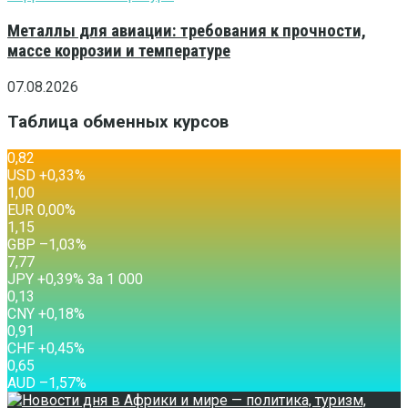
Металлы для авиации: требования к прочности,
массе коррозии и температуре
07.08.2026
Таблица обменных курсов
0,82
USD
+0,33
%
1,00
EUR
0,00
%
1,15
GBP
–1,03
%
7,77
JPY
+0,39
%
За 1 000
0,13
CNY
+0,18
%
0,91
CHF
+0,45
%
0,65
AUD
–1,57
%