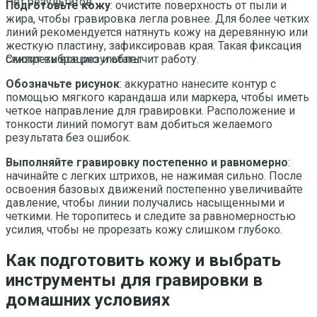
Нет результатов
Подготовьте кожу
: очистите поверхность от пыли и
жира, чтобы гравировка легла ровнее. Для более четких
линий рекомендуется натянуть кожу на деревянную или
жесткую пластину, зафиксировав края. Такая фиксация
снизит вибрацию и облегчит работу.
Смотреть все результаты
Обозначьте рисунок
: аккуратно нанесите контур с
помощью мягкого карандаша или маркера, чтобы иметь
четкое направление для гравировки. Расположение и
тонкости линий помогут вам добиться желаемого
результата без ошибок.
Выполняйте гравировку постепенно и равномерно
:
начинайте с легких штрихов, не нажимая сильно. После
освоения базовых движений постепенно увеличивайте
давление, чтобы линии получались насыщенными и
четкими. Не торопитесь и следите за равномерностью
усилия, чтобы не прорезать кожу слишком глубоко.
Как подготовить кожу и выбрать
инструменты для гравировки в
домашних условиях