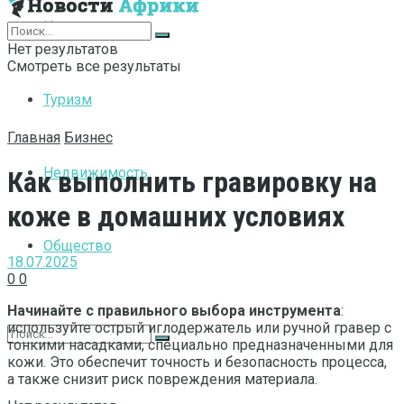
Интернет
Нет результатов
Смотреть все результаты
Туризм
Главная
Бизнес
Недвижимость
Как выполнить гравировку на
коже в домашних условиях
Общество
18.07.2025
0
0
Начинайте с правильного выбора инструмента
:
используйте острый иглодержатель или ручной гравер с
тонкими насадками, специально предназначенными для
кожи. Это обеспечит точность и безопасность процесса,
а также снизит риск повреждения материала.