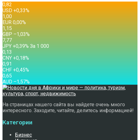
0,82
USD
+0,33
%
1,00
EUR
0,00
%
1,15
GBP
–1,03
%
7,77
JPY
+0,39
%
За 1 000
0,13
CNY
+0,18
%
0,91
CHF
+0,45
%
0,65
AUD
–1,57
%
На страницах нашего сайта вы найдете очень много
интересного. Заходите, читайте, делитесь информацией!
Категории
Бизнес