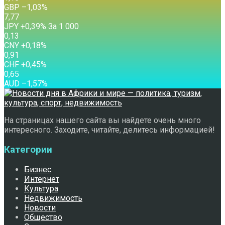
GBP
–1,03
%
7,77
JPY
+0,39
%
За 1 000
0,13
CNY
+0,18
%
0,91
CHF
+0,45
%
0,65
AUD
–1,57
%
На страницах нашего сайта вы найдете очень много
интересного. Заходите, читайте, делитесь информацией!
Категории
Бизнес
Интернет
Культура
Недвижимость
Новости
Общество