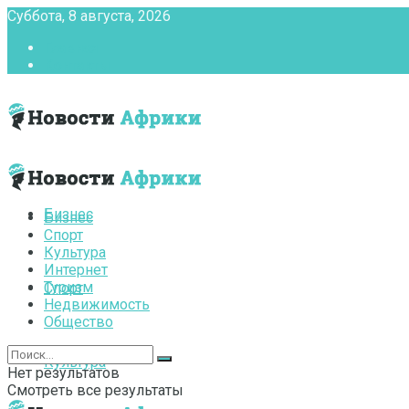
Суббота, 8 августа, 2026
Главная
Контакты
Бизнес
Бизнес
Спорт
Культура
Интернет
Туризм
Спорт
Недвижимость
Общество
Культура
Нет результатов
Смотреть все результаты