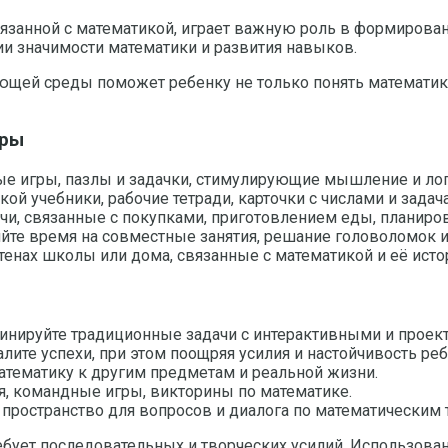
занной с математикой, играет важную роль в формировани
и значимости математики и развития навыков.
ей среды поможет ребенку не только понять математику,
еры
ые игры, пазлы и задачки, стимулирующие мышление и лог
ой учебники, рабочие тетради, карточки с числами и задач
чи, связанные с покупками, приготовлением еды, планир
йте время на совместные занятия, решание головоломок и
енах школы или дома, связанные с математикой и её истор
инируйте традиционные задачи с интерактивными и проек
ите успехи, при этом поощряя усилия и настойчивость реб
тематику к другим предметам и реальной жизни.
я, командные игры, викторины по математике.
 пространство для вопросов и диалога по математическим 
бует последовательных и творческих усилий. Использова