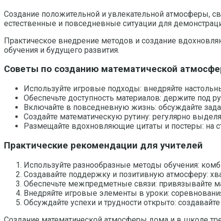
Создание положительной и увлекательной атмосферы, свя
естественные и повседневные ситуации для демонстраци
Практическое внедрение методов и создание вдохновляющ
обучения и будущего развития.
Советы по созданию математической атмосф
Используйте игровые подходы: внедряйте настольн
Обеспечьте доступность материалов: держите под рук
Включайте в повседневную жизнь: обсуждайте зада
Создайте математическую рутину: регулярно выделя
Размещайте вдохновляющие цитаты и постеры: на ст
Практические рекомендации для учителей
Используйте разнообразные методы обучения: комб
Создавайте поддержку и позитивную атмосферу: хвал
Обеспечьте межпредметные связи: привязывайте ма
Внедряйте игровые элементы в уроки: соревновани
Обсуждайте успехи и трудности открыто: создавайте
Создание математической атмосферы дома и в школе тре