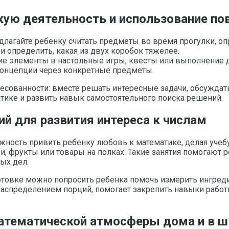
кую деятельность и использование по
лагайте ребенку считать предметы во время прогулки, оп
и определить, какая из двух коробок тяжелее.
кие элементы в настольные игры, квесты или выполнение 
концепции через конкретные предметы.
сованности: вместе решать интересные задачи, обсуждать
тике и развить навык самостоятельного поиска решений.
й для развития интереса к числам
ость привить ребенку любовь к математике, делая учебу 
 фрукты или товары на полках. Такие занятия помогают реб
ых дел.
товке можно попросить ребенка помочь измерить ингредие
аспределением порций, помогает закрепить навыки работы
атематической атмосферы дома и в ш