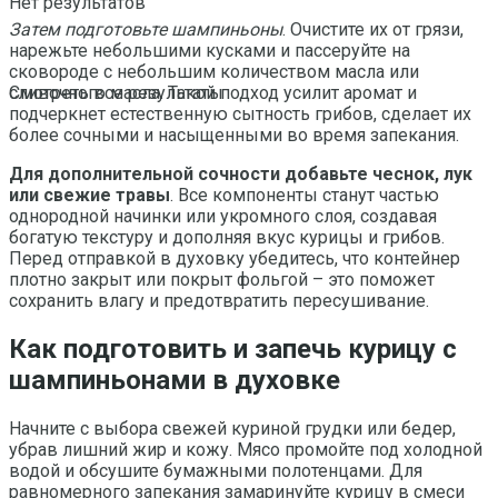
Нет результатов
Затем подготовьте шампиньоны
. Очистите их от грязи,
нарежьте небольшими кусками и пассеруйте на
сковороде с небольшим количеством масла или
сливочного масла. Такой подход усилит аромат и
Смотреть все результаты
подчеркнет естественную сытность грибов, сделает их
более сочными и насыщенными во время запекания.
Для дополнительной сочности добавьте чеснок, лук
или свежие травы
. Все компоненты станут частью
однородной начинки или укромного слоя, создавая
богатую текстуру и дополняя вкус курицы и грибов.
Перед отправкой в духовку убедитесь, что контейнер
плотно закрыт или покрыт фольгой – это поможет
сохранить влагу и предотвратить пересушивание.
Как подготовить и запечь курицу с
шампиньонами в духовке
Начните с выбора свежей куриной грудки или бедер,
убрав лишний жир и кожу. Мясо промойте под холодной
водой и обсушите бумажными полотенцами. Для
равномерного запекания замаринуйте курицу в смеси