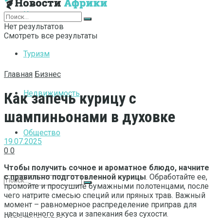
Интернет
Нет результатов
Смотреть все результаты
Туризм
Главная
Бизнес
Недвижимость
Как запечь курицу с
шампиньонами в духовке
Общество
19.07.2025
0
0
Чтобы получить сочное и ароматное блюдо, начните
с правильно подготовленной курицы
. Обработайте ее,
промойте и просушите бумажными полотенцами, после
чего натрите смесью специй или пряных трав. Важный
момент – равномерное распределение приправ для
насыщенного вкуса и запекания без сухости.