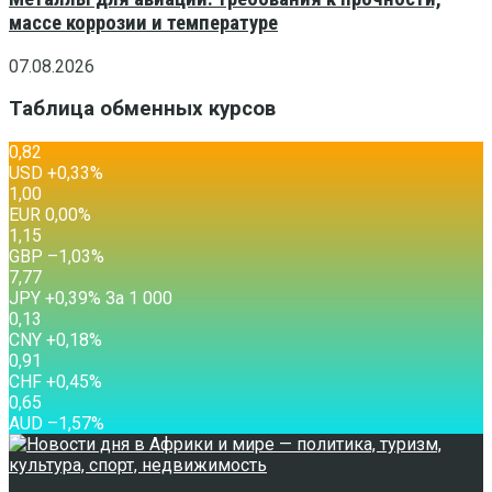
массе коррозии и температуре
07.08.2026
Таблица обменных курсов
0,82
USD
+0,33
%
1,00
EUR
0,00
%
1,15
GBP
–1,03
%
7,77
JPY
+0,39
%
За 1 000
0,13
CNY
+0,18
%
0,91
CHF
+0,45
%
0,65
AUD
–1,57
%