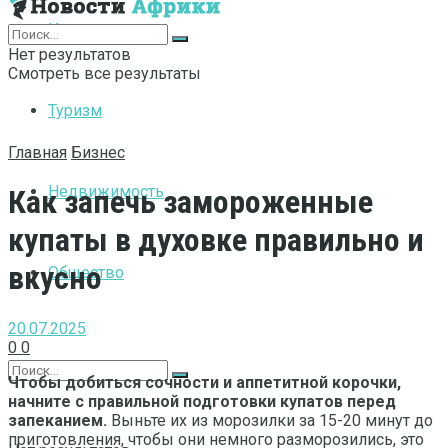
Интернет
Нет результатов
Смотреть все результаты
Туризм
Главная
Бизнес
Недвижимость
Как запечь замороженные
купаты в духовке правильно и
вкусно
Общество
20.07.2025
0
0
Чтобы добиться сочности и аппетитной корочки,
начните с правильной подготовки купатов перед
запеканием.
Выньте их из морозилки за 15-20 минут до
приготовления, чтобы они немного разморозились, это