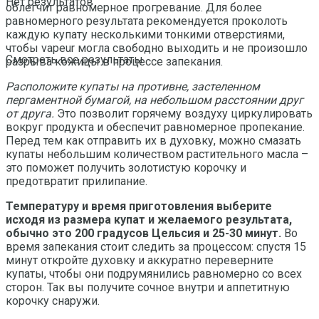
Нет результатов
облегчит равномерное прогревание. Для более
равномерного результата рекомендуется проколоть
каждую купату несколькими тонкими отверстиями,
чтобы vapeur могла свободно выходить и не произошло
Смотреть все результаты
разрыва кожицы в процессе запекания.
Расположите купаты на противне, застеленном
пергаментной бумагой, на небольшом расстоянии друг
от друга.
Это позволит горячему воздуху циркулировать
вокруг продукта и обеспечит равномерное пропекание.
Перед тем как отправить их в духовку, можно смазать
купаты небольшим количеством растительного масла –
это поможет получить золотистую корочку и
предотвратит прилипание.
Температуру и время приготовления выберите
исходя из размера купат и желаемого результата,
обычно это 200 градусов Цельсия и 25-30 минут.
Во
время запекания стоит следить за процессом: спустя 15
минут откройте духовку и аккуратно переверните
купаты, чтобы они подрумянились равномерно со всех
сторон. Так вы получите сочное внутри и аппетитную
корочку снаружи.