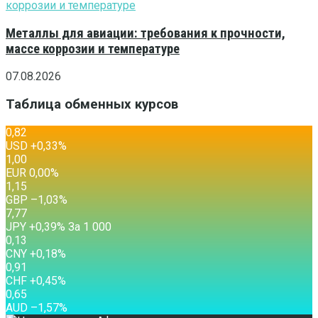
Металлы для авиации: требования к прочности,
массе коррозии и температуре
07.08.2026
Таблица обменных курсов
0,82
USD
+0,33
%
1,00
EUR
0,00
%
1,15
GBP
–1,03
%
7,77
JPY
+0,39
%
За 1 000
0,13
CNY
+0,18
%
0,91
CHF
+0,45
%
0,65
AUD
–1,57
%