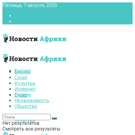
Пятница, 7 августа, 2026
Главная
Контакты
Бизнес
Бизнес
Спорт
Культура
Интернет
Туризм
Спорт
Недвижимость
Общество
Культура
Нет результатов
Смотреть все результаты