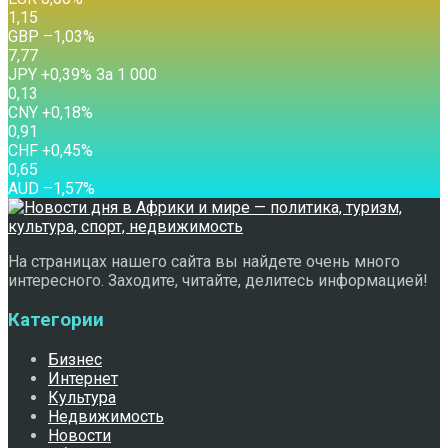
1,15
GBP
–1,03
%
7,77
JPY
+0,39
%
За 1 000
0,13
CNY
+0,18
%
0,91
CHF
+0,45
%
0,65
AUD
–1,57
%
На страницах нашего сайта вы найдете очень много
интересного. Заходите, читайте, делитесь информацией!
Категории
Бизнес
Интернет
Культура
Недвижимость
Новости