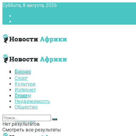
Суббота, 8 августа, 2026
Главная
Контакты
Бизнес
Бизнес
Спорт
Культура
Интернет
Туризм
Спорт
Недвижимость
Общество
Культура
Нет результатов
Смотреть все результаты