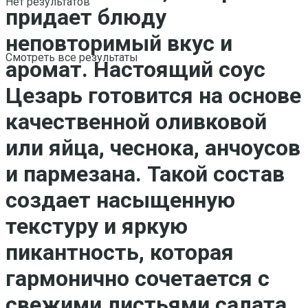
Нет результатов
придает блюду
неповторимый вкус и
Смотреть все результаты
аромат.
Настоящий соус
Цезарь готовится на основе
качественной оливковой
или яйца, чеснока, анчоусов
и пармезана
. Такой состав
создает насыщенную
текстуру и яркую
пикантность, которая
гармонично сочетается с
свежими листьями салата