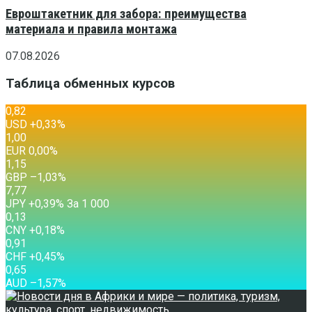
Евроштакетник для забора: преимущества
материала и правила монтажа
07.08.2026
Таблица обменных курсов
0,82
USD
+0,33
%
1,00
EUR
0,00
%
1,15
GBP
–1,03
%
7,77
JPY
+0,39
%
За 1 000
0,13
CNY
+0,18
%
0,91
CHF
+0,45
%
0,65
AUD
–1,57
%