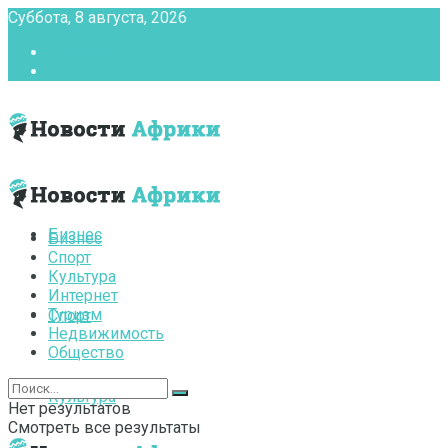
Суббота, 8 августа, 2026
Главная
Контакты
Бизнес
Бизнес
Спорт
Культура
Интернет
Туризм
Спорт
Недвижимость
Общество
Культура
Нет результатов
Смотреть все результаты