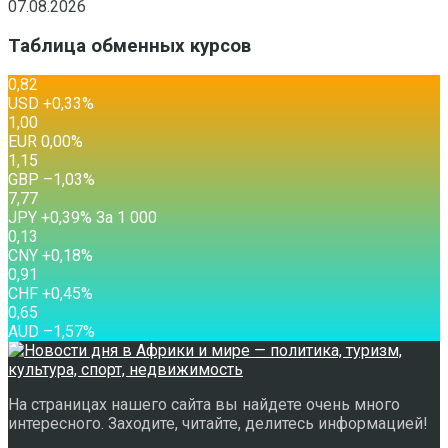
07.08.2026
Таблица обменных курсов
0,82
USD
+0,33
%
1,00
EUR
0,00
%
1,15
GBP
–1,03
%
7,77
JPY
+0,39
%
За 1 000
0,13
CNY
+0,18
%
0,91
CHF
+0,45
%
0,65
AUD
–1,57
%
На страницах нашего сайта вы найдете очень много
интересного. Заходите, читайте, делитесь информацией!