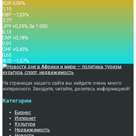
EUR
0,00
%
1,15
GBP
–1,03
%
7,77
JPY
+0,39
%
За 1 000
0,13
CNY
+0,18
%
0,91
CHF
+0,45
%
0,65
AUD
–1,57
%
На страницах нашего сайта вы найдете очень много
интересного. Заходите, читайте, делитесь информацией!
Категории
Бизнес
Интернет
Культура
Недвижимость
Новости