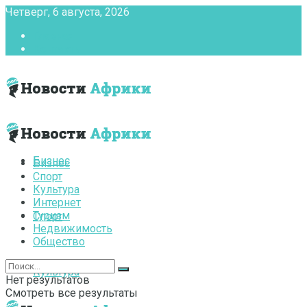
Четверг, 6 августа, 2026
Главная
Контакты
Бизнес
Бизнес
Спорт
Культура
Интернет
Туризм
Спорт
Недвижимость
Общество
Культура
Нет результатов
Смотреть все результаты