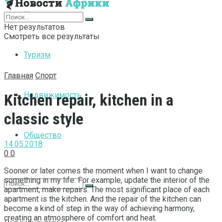
Интернет
Нет результатов
Смотреть все результаты
Туризм
Главная
Спорт
Недвижимость
Kitchen repair, kitchen in a
classic style
Общество
14.05.2018
0
0
Sooner or later comes the moment when I want to change
something in my life.
For example, update the interior of the
apartment, make repairs. The most significant place of each
apartment is the kitchen. And the repair of the kitchen can
become a kind of step in the way of achieving harmony,
creating an atmosphere of comfort and heat.