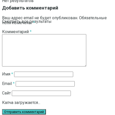
Нет результатов
Добавить комментарий
Ваш адрес email не будет опубликован.
Обязательные
Смотреть все результаты
поля помечены
*
Комментарий
*
Имя
*
Email
*
Сайт
Капча загружается...