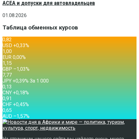
ACEA и допуски для автовладельцев
01.08.2026
Таблица обменных курсов
0,82
USD
+0,33
%
1,00
EUR
0,00
%
1,15
GBP
–1,03
%
7,77
JPY
+0,39
%
За 1 000
0,13
CNY
+0,18
%
0,91
CHF
+0,45
%
0,65
AUD
–1,57
%
На страницах нашего сайта вы найдете очень много