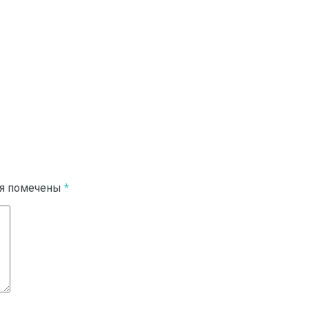
ля помечены
*