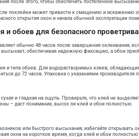
ния после этого, чтобы обеспечить постепенное высыхание
после поклейки может привести к смещению и искажению о
пасного открытия окон и начала обычной эксплуатации пом
 и обоев для безопасного проветрив
вляет обычно 48 часов после завершения оклеивания, если
ю высыхает, обеспечивая надежную фиксацию, а обои при
ея и типа обоев. Для водорастворимых клеев, обладающих
биться до 72 часов. Упаковка с указаниями производителя
сухая и гладкая на ощупь. Проверьте, что клей не выделяе
ены – даст понимание, высох ли клей и обои полностью.
возняков или быстрого высыхания, избегайте открывать о
ая окна на короткое время, когда клей и обои полность