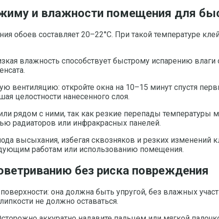
ежиму и влажности помещения для бы
ния обоев составляет 20–22°C. При такой температуре кл
зкая влажность способствует быстрому испарению влаги с
енсата.
ю вентиляцию: откройте окна на 10–15 минут спустя перв
шая целостности нанесенного слоя.
или рядом с ними, так как резкие перепады температуры 
ью радиаторов или инфракрасных панелей.
иода высыхания, избегая сквозняков и резких изменений к
ледующим работам или использованию помещения.
роветриванию без риска повреждения
поверхности: она должна быть упругой, без влажных учас
липкости не должно оставаться.
Осторожно аккуратно надавите пальцем или мягкой палочк