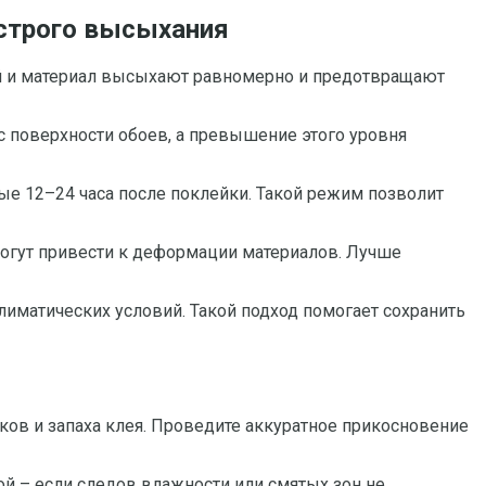
строго высыхания
ей и материал высыхают равномерно и предотвращают
 поверхности обоев, а превышение этого уровня
ые 12–24 часа после поклейки. Такой режим позволит
могут привести к деформации материалов. Лучше
лиматических условий. Такой подход помогает сохранить
тков и запаха клея. Проведите аккуратное прикосновение
ой – если следов влажности или смятых зон не