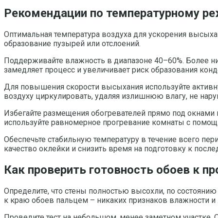
Рекомендации по температурному р
Оптимальная температура воздуха для ускорения высыха
образование пузырей или отслоений.
Поддерживайте влажность в диапазоне 40–60%. Более ни
замедляет процесс и увеличивает риск образования конд
Для повышения скорости высыхания используйте активну
воздуху циркулировать, удаляя излишнюю влагу, не нару
Избегайте размещения обогревателей прямо под окнами 
используйте равномерное прогревание комнаты с помощ
Обеспечьте стабильную температуру в течение всего пер
качество оклейки и снизить время на подготовку к пос
Как проверить готовность обоев к п
Определите, что стены полностью высохли, по состоянию 
к краю обоев пальцем – никаких признаков влажности и 
Проведите тест на небольшом, менее заметном участке. 