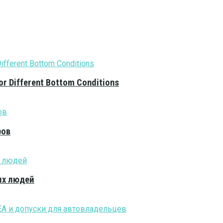
or Different Bottom Conditions
ров
ых людей