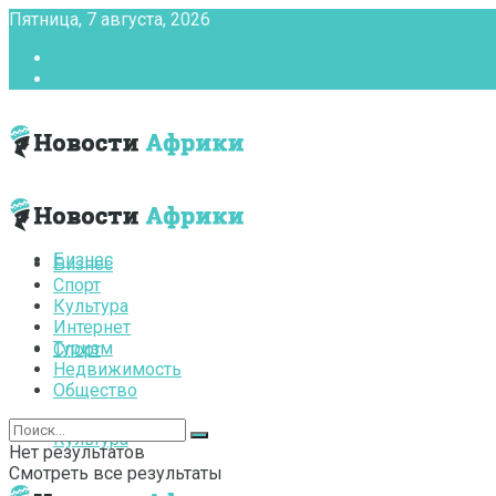
Пятница, 7 августа, 2026
Главная
Контакты
Бизнес
Бизнес
Спорт
Культура
Интернет
Туризм
Спорт
Недвижимость
Общество
Культура
Нет результатов
Смотреть все результаты