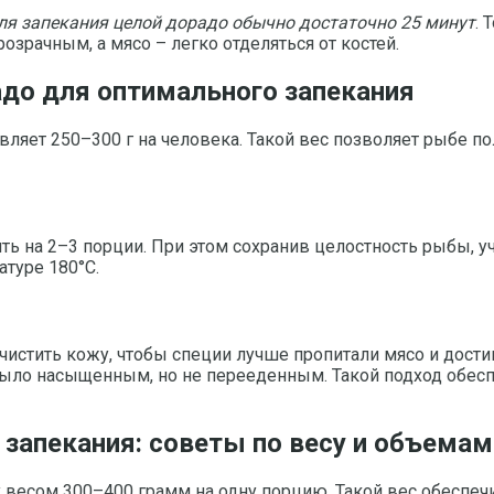
я запекания целой дорадо обычно достаточно 25 минут
. 
озрачным, а мясо – легко отделяться от костей.
адо для оптимального запекания
ляет 250–300 г на человека. Такой вес позволяет рыбе п
ить на 2–3 порции. При этом сохранив целостность рыбы, 
атуре 180°C.
истить кожу, чтобы специи лучше пропитали мясо и дости
ыло насыщенным, но не перееденным. Такой подход обесп
 запекания: советы по весу и объемам
 весом 300–400 грамм на одну порцию. Такой вес обеспеч