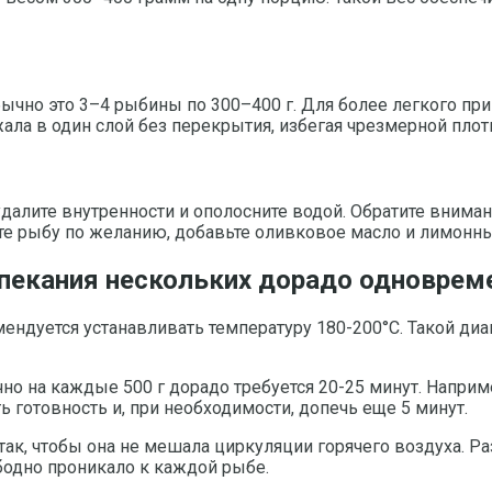
Обычно это 3–4 рыбины по 300–400 г. Для более легкого п
ала в один слой без перекрытия, избегая чрезмерной плот
далите внутренности и ополосните водой. Обратите вниман
те рыбу по желанию, добавьте оливковое масло и лимонны
апекания нескольких дорадо одноврем
мендуется устанавливать температуру 180-200°C. Такой д
о на каждые 500 г дорадо требуется 20-25 минут. Наприме
ь готовность и, при необходимости, допечь еще 5 минут.
к, чтобы она не мешала циркуляции горячего воздуха. Ра
ободно проникало к каждой рыбе.