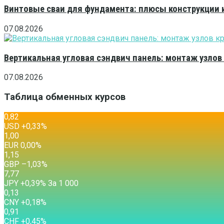
Винтовые сваи для фундамента: плюсы конструкции 
07.08.2026
Вертикальная угловая сэндвич панель: монтаж узлов
07.08.2026
Таблица обменных курсов
0,82
USD
+0,33
%
1,00
EUR
0,00
%
1,15
GBP
–1,03
%
7,77
JPY
+0,39
%
За 1 000
0,13
CNY
+0,18
%
0,91
CHF
+0,45
%