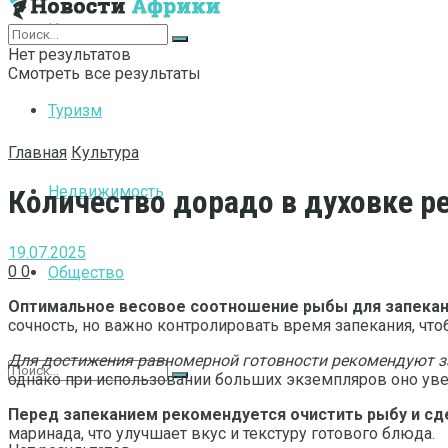
Интернет
Нет результатов
Смотреть все результаты
Туризм
Главная
Культура
Недвижимость
Количество дорадо в духовке 
19.07.2025
0
0
Общество
Оптимальное весовое соотношение рыбы для запекани
сочность, но важно контролировать время запекания, чт
Для достижения равномерной готовности рекомендуют з
однако при использовании больших экземпляров оно уве
Перед запеканием рекомендуется очистить рыбу и сд
маринада, что улучшает вкус и текстуру готового блюда.