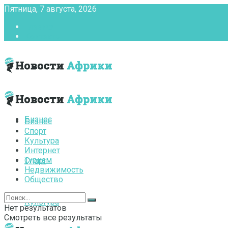
Пятница, 7 августа, 2026
Главная
Контакты
Бизнес
Бизнес
Спорт
Культура
Интернет
Туризм
Спорт
Недвижимость
Общество
Культура
Нет результатов
Смотреть все результаты