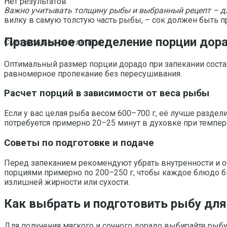
Нет результатов
Важно учитывать толщину рыбы и выбранный рецепт – дл
вилку в самую толстую часть рыбы, – сок должен быть пр
Правильное определение порции дор
Смотреть все результаты
Оптимальный размер порции дорадо при запекании состав
равномерное пропекание без пересушивания.
Расчет порций в зависимости от веса рыбы
Если у вас целая рыба весом 600–700 г, её лучше раздел
потребуется примерно 20–25 минут в духовке при темпер
Советы по подготовке и подаче
Перед запеканием рекомендуют убрать внутренности и оч
порциями примерно по 200–250 г, чтобы каждое блюдо б
излишней жирности или сухости.
Как выбрать и подготовить рыбу для
Для получения мягкого и сочного дорадо выбирайте рыбу