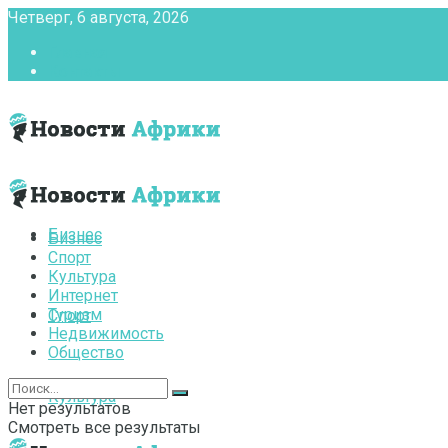
Четверг, 6 августа, 2026
Главная
Контакты
Бизнес
Бизнес
Спорт
Культура
Интернет
Туризм
Спорт
Недвижимость
Общество
Культура
Нет результатов
Смотреть все результаты