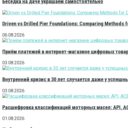
Беседка на даче украшаем самостоятельно
Driven vs Drilled Pier Foundations: Comparing Methods f
06.08.2026
Приём платежей в интернет-магазине цифровых това
03.08.2026
Внутренний кризис в 30 лет случается даже у успешн
03.08.2026
Расшифровка классификаций моторных масел: API, A
01.08.2026