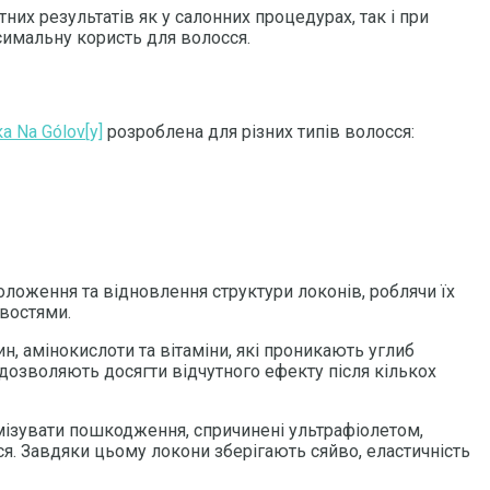
них результатів як у салонних процедурах, так і при
симальну користь для волосся.
а Na Gólov[y]
розроблена для різних типів волосся:
оложення та відновлення структури локонів, роблячи їх
ивостями.
н, амінокислоти та вітаміни, які проникають углиб
дозволяють досягти відчутного ефекту після кількох
мізувати пошкодження, спричинені ультрафіолетом,
. Завдяки цьому локони зберігають сяйво, еластичність