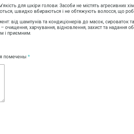
м’якість для шкіри голови. Засоби не містять агресивних хі
яються, швидко вбираються і не обтяжують волосся, що ро
ент: від шампунів та кондиціонерів до масок, сироваток т
– очищення, харчування, відновлення, захист та надання об
м і приємним.
ля помечены
*