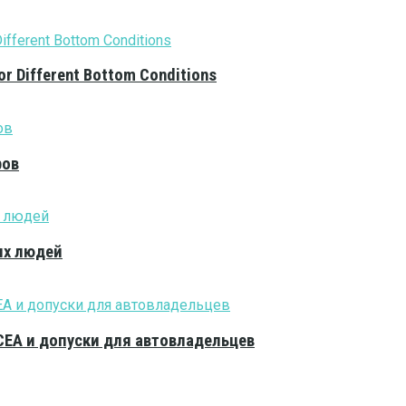
or Different Bottom Conditions
ров
ых людей
CEA и допуски для автовладельцев