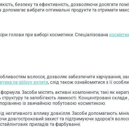
кість, безпеку та ефективність, дозволяючи досягати поміт
в допомагає вибрати оптимальні продукти та отримати мак
іри голови при виборі косметики. Спеціалізована
косметик
обливостям волосся, дозволяє забезпечити харчування, зв
етика na gólovy купити
, слід також ознайомитися з її особл
ормула. Засоби містять активні компоненти, такі як керати
труктуру та запобігають ламкості. Концентровані склади 
 порівняно із звичайною побутовою косметикою.
ід негативного впливу довкілля. Засоби допомагають міні
и довгостроковий захист та підтримуючи здоров’я волосся
стайлінгових приладів та фарбуванні.