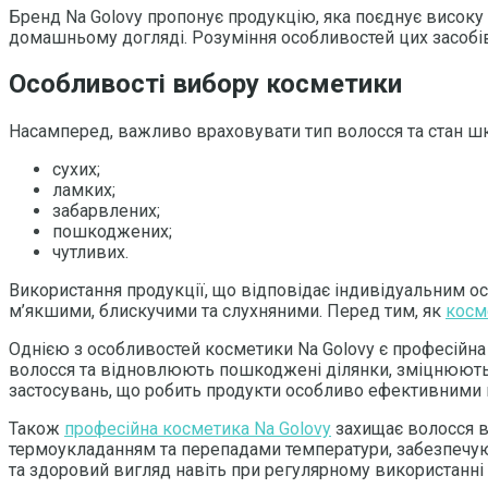
Бренд Na Golovy пропонує продукцію, яка поєднує високу я
домашньому догляді. Розуміння особливостей цих засобі
Особливості вибору косметики
Насамперед, важливо враховувати тип волосся та стан шк
сухих;
ламких;
забарвлених;
пошкоджених;
чутливих.
Використання продукції, що відповідає індивідуальним ос
м’якшими, блискучими та слухняними. Перед тим, як
косм
Однією з особливостей косметики Na Golovy є професійна ф
волосся та відновлюють пошкоджені ділянки, зміцнюють с
застосувань, що робить продукти особливо ефективними
Також
професійна косметика Na Golovy
захищає волосся в
термоукладанням та перепадами температури, забезпечуюч
та здоровий вигляд навіть при регулярному використанні 