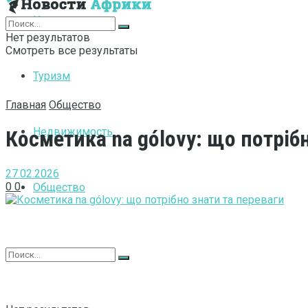
Интернет
Нет результатов
Смотреть все результаты
Туризм
Главная
Общество
Недвижимость
Косметика na gólovy: що потріб
27.02.2026
0
0
Общество