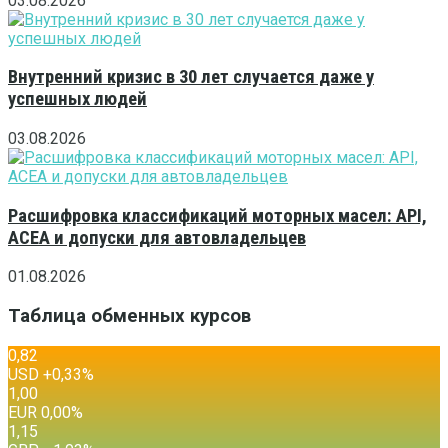
03.08.2026
Внутренний кризис в 30 лет случается даже у
успешных людей
03.08.2026
Расшифровка классификаций моторных масел: API,
ACEA и допуски для автовладельцев
01.08.2026
Таблица обменных курсов
0,82
USD
+0,33
%
1,00
EUR
0,00
%
1,15