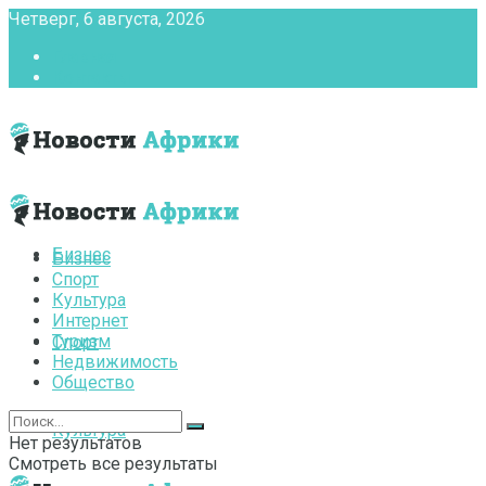
Четверг, 6 августа, 2026
Главная
Контакты
Бизнес
Бизнес
Спорт
Культура
Интернет
Туризм
Спорт
Недвижимость
Общество
Культура
Нет результатов
Смотреть все результаты