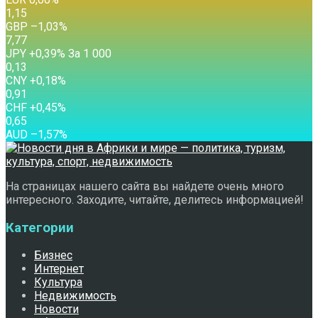
1,15
GBP
–1,03
%
7,77
JPY
+0,39
%
За 1 000
0,13
CNY
+0,18
%
0,91
CHF
+0,45
%
0,65
AUD
–1,57
%
На страницах нашего сайта вы найдете очень много
интересного. Заходите, читайте, делитесь информацией!
Категории
Бизнес
Интернет
Культура
Недвижимость
Новости