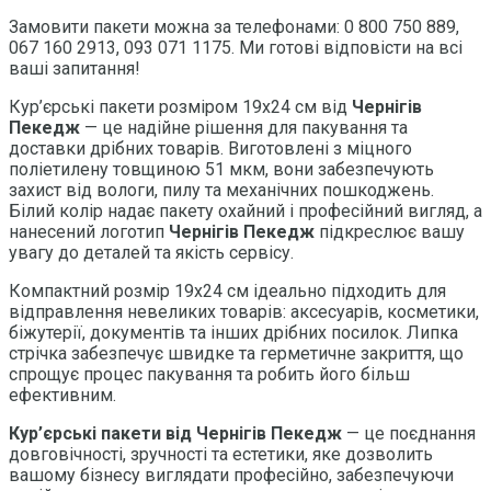
Замовити пакети можна за телефонами: 0 800 750 889,
067 160 2913, 093 071 1175. Ми готові відповісти на всі
ваші запитання!
Кур’єрські пакети розміром 19х24 см від
Чернігів
Пекедж
— це надійне рішення для пакування та
доставки дрібних товарів. Виготовлені з міцного
поліетилену товщиною 51 мкм, вони забезпечують
захист від вологи, пилу та механічних пошкоджень.
Білий колір надає пакету охайний і професійний вигляд, а
нанесений логотип
Чернігів Пекедж
підкреслює вашу
увагу до деталей та якість сервісу.
Компактний розмір 19х24 см ідеально підходить для
відправлення невеликих товарів: аксесуарів, косметики,
біжутерії, документів та інших дрібних посилок. Липка
стрічка забезпечує швидке та герметичне закриття, що
спрощує процес пакування та робить його більш
ефективним.
Кур’єрські пакети від Чернігів Пекедж
— це поєднання
довговічності, зручності та естетики, яке дозволить
вашому бізнесу виглядати професійно, забезпечуючи