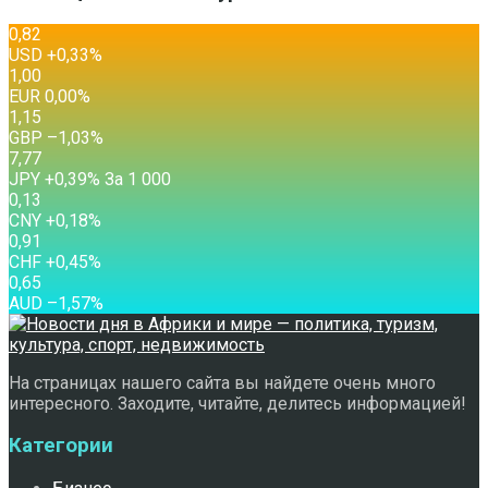
0,82
USD
+0,33
%
1,00
EUR
0,00
%
1,15
GBP
–1,03
%
7,77
JPY
+0,39
%
За 1 000
0,13
CNY
+0,18
%
0,91
CHF
+0,45
%
0,65
AUD
–1,57
%
На страницах нашего сайта вы найдете очень много
интересного. Заходите, читайте, делитесь информацией!
Категории