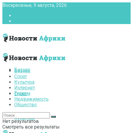
Воскресенье, 9 августа, 2026
Главная
Контакты
Бизнес
Бизнес
Спорт
Культура
Интернет
Туризм
Спорт
Недвижимость
Общество
Культура
Нет результатов
Смотреть все результаты