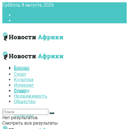
Суббота, 8 августа, 2026
Главная
Контакты
Бизнес
Бизнес
Спорт
Культура
Интернет
Туризм
Спорт
Недвижимость
Общество
Культура
Нет результатов
Смотреть все результаты