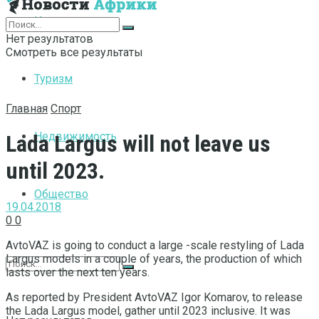
Интернет
Нет результатов
Смотреть все результаты
Туризм
Главная
Спорт
Недвижимость
Lada Largus will not leave us
until 2023.
Общество
19.04.2018
0
0
AvtoVAZ is going to conduct a large -scale restyling of Lada
Largus models in a couple of years, the production of which
lasts over the next ten years.
As reported by President AvtoVAZ Igor Komarov, to release
the Lada Largus model, gather until 2023 inclusive. It was