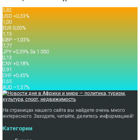
0,82
USD
+0,33
%
1,00
EUR
0,00
%
1,15
GBP
–1,03
%
7,77
JPY
+0,39
%
За 1 000
0,13
CNY
+0,18
%
0,91
CHF
+0,45
%
0,65
AUD
–1,57
%
На страницах нашего сайта вы найдете очень много
интересного. Заходите, читайте, делитесь информацией!
Категории