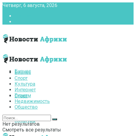
Четверг, 6 августа, 2026
Главная
Контакты
Бизнес
Бизнес
Спорт
Культура
Интернет
Туризм
Спорт
Недвижимость
Общество
Культура
Нет результатов
Смотреть все результаты