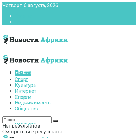
Четверг, 6 августа, 2026
Главная
Контакты
Бизнес
Бизнес
Спорт
Культура
Интернет
Туризм
Спорт
Недвижимость
Общество
Культура
Нет результатов
Смотреть все результаты