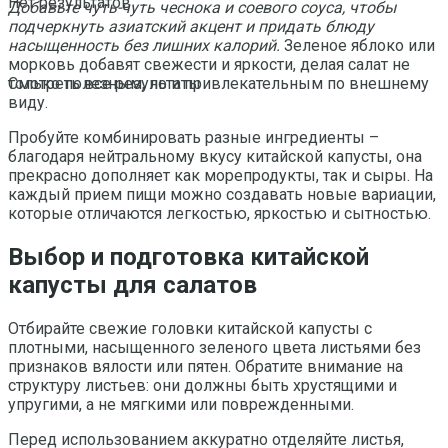
Нет результатов
Добавьте чуть-чуть чеснока и соевого соуса, чтобы
подчеркнуть азиатский акцент и придать блюду
насыщенность без лишних калорий.
Зеленое яблоко или
морковь добавят свежести и яркости, делая салат не
только полезным, но и привлекательным по внешнему
Смотреть все результаты
виду.
Пробуйте комбинировать разные ингредиенты –
благодаря нейтральному вкусу китайской капусты, она
прекрасно дополняет как морепродукты, так и сыры. На
каждый прием пищи можно создавать новые вариации,
которые отличаются легкостью, яркостью и сытностью.
Выбор и подготовка китайской
капусты для салатов
Отбирайте свежие головки китайской капусты с
плотными, насыщенного зеленого цвета листьями без
признаков вялости или пятен. Обратите внимание на
структуру листьев: они должны быть хрустящими и
упругими, а не мягкими или поврежденными.
Перед использованием аккуратно отделяйте листья,