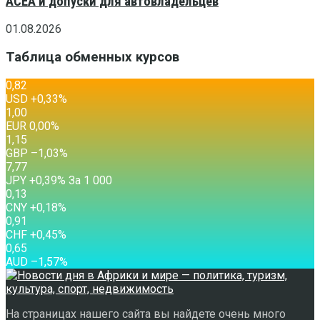
ACEA и допуски для автовладельцев
01.08.2026
Таблица обменных курсов
0,82
USD
+0,33
%
1,00
EUR
0,00
%
1,15
GBP
–1,03
%
7,77
JPY
+0,39
%
За 1 000
0,13
CNY
+0,18
%
0,91
CHF
+0,45
%
0,65
AUD
–1,57
%
На страницах нашего сайта вы найдете очень много