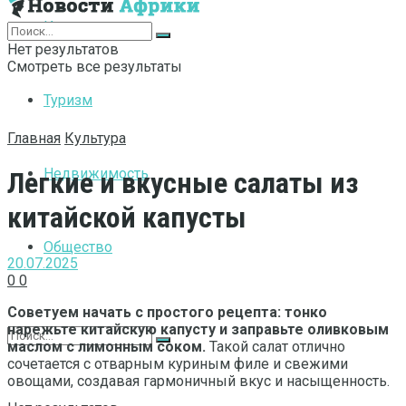
Интернет
Нет результатов
Смотреть все результаты
Туризм
Главная
Культура
Недвижимость
Легкие и вкусные салаты из
китайской капусты
Общество
20.07.2025
0
0
Советуем начать с простого рецепта: тонко
нарежьте китайскую капусту и заправьте оливковым
маслом с лимонным соком.
Такой салат отлично
сочетается с отварным куриным филе и свежими
овощами, создавая гармоничный вкус и насыщенность.