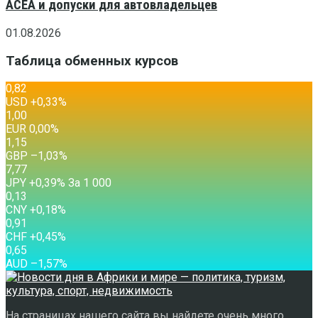
ACEA и допуски для автовладельцев
01.08.2026
Таблица обменных курсов
0,82
USD
+0,33
%
1,00
EUR
0,00
%
1,15
GBP
–1,03
%
7,77
JPY
+0,39
%
За 1 000
0,13
CNY
+0,18
%
0,91
CHF
+0,45
%
0,65
AUD
–1,57
%
На страницах нашего сайта вы найдете очень много