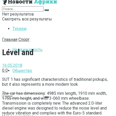
Интернет
Нет результатов
Смотреть все результаты
Туризм
Главная
Спорт
Недвижимость
Level and
16.05.2018
0
0
Общество
SUT 1 has significant characteristics of traditional pickups,
but it also represents a more modern look.
The car has dimensions: 4985 mm length, 1910 mm width,
1755 mm height, and with 3-060 mm wheelbase.
Transmission is completely new. The advanced 2.0-liter
diesel engine was designed to reduce the noise level and
reduce vibration and complies with the Euro-5 standard.