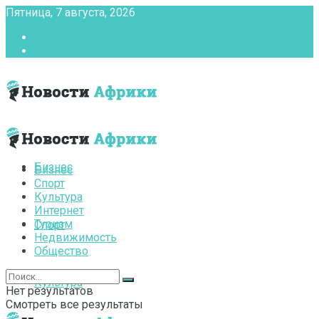
Пятница, 7 августа, 2026
Главная
Контакты
Бизнес
Бизнес
Спорт
Культура
Интернет
Туризм
Спорт
Недвижимость
Общество
Культура
Нет результатов
Смотреть все результаты