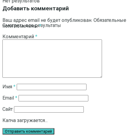
Нет результатов
Добавить комментарий
Ваш адрес email не будет опубликован.
Обязательные
Смотреть все результаты
поля помечены
*
Комментарий
*
Имя
*
Email
*
Сайт
Капча загружается...