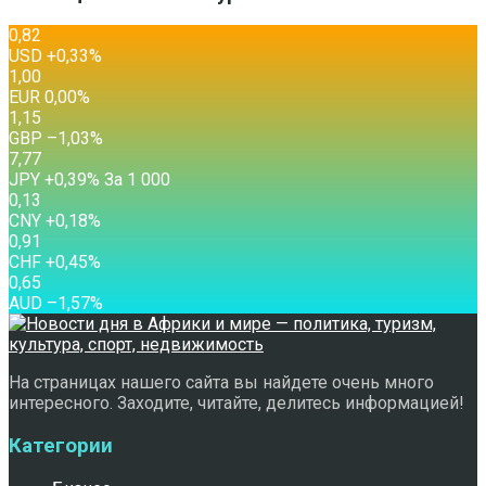
0,82
USD
+0,33
%
1,00
EUR
0,00
%
1,15
GBP
–1,03
%
7,77
JPY
+0,39
%
За 1 000
0,13
CNY
+0,18
%
0,91
CHF
+0,45
%
0,65
AUD
–1,57
%
На страницах нашего сайта вы найдете очень много
интересного. Заходите, читайте, делитесь информацией!
Категории