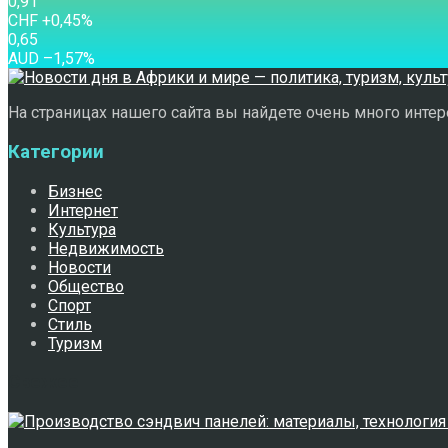
0,91
CHF
+0,45
%
0,65
AUD
–1,57
%
На страницах нашего сайта вы найдете очень много интере
Категории
Бизнес
Интернет
Культура
Недвижимость
Новости
Общество
Спорт
Стиль
Туризм
Свежее