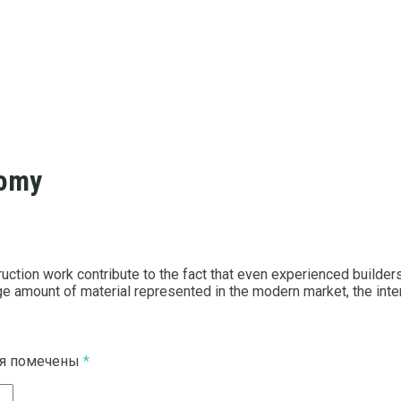
nomy
ction work contribute to the fact that even experienced builder
e amount of material represented in the modern market, the inte
ля помечены
*