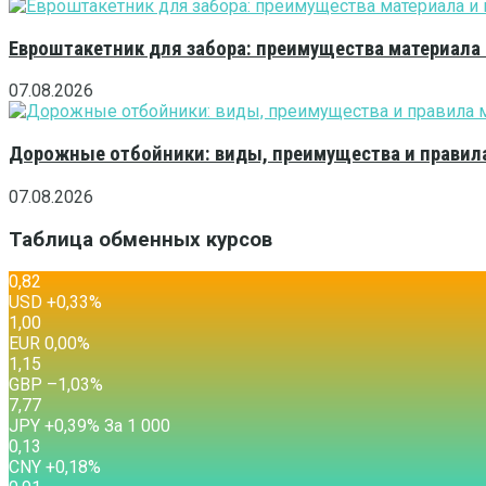
Евроштакетник для забора: преимущества материала
07.08.2026
Дорожные отбойники: виды, преимущества и правила
07.08.2026
Таблица обменных курсов
0,82
USD
+0,33
%
1,00
EUR
0,00
%
1,15
GBP
–1,03
%
7,77
JPY
+0,39
%
За 1 000
0,13
CNY
+0,18
%