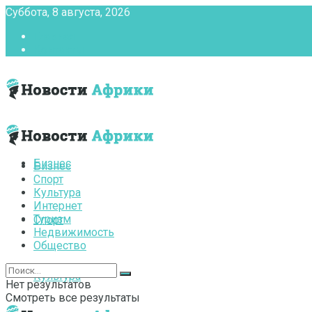
Суббота, 8 августа, 2026
Главная
Контакты
Бизнес
Бизнес
Спорт
Культура
Интернет
Туризм
Спорт
Недвижимость
Общество
Культура
Нет результатов
Смотреть все результаты