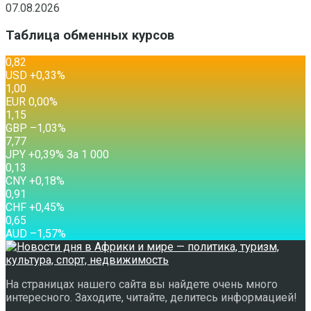
07.08.2026
Таблица обменных курсов
0,82
USD
+0,33
%
1,00
EUR
0,00
%
1,15
GBP
–1,03
%
7,77
JPY
+0,39
%
За 1 000
0,13
CNY
+0,18
%
0,91
CHF
+0,45
%
0,65
AUD
–1,57
%
На страницах нашего сайта вы найдете очень много
интересного. Заходите, читайте, делитесь информацией!