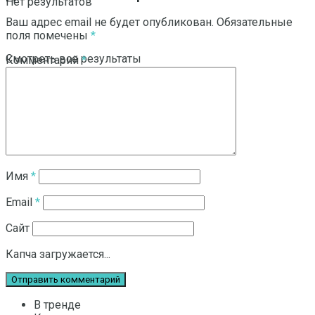
Нет результатов
Ваш адрес email не будет опубликован.
Обязательные
поля помечены
*
Смотреть все результаты
Комментарий
*
Имя
*
Email
*
Сайт
Капча загружается...
В тренде