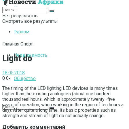
Интернет
Нет результатов
Смотреть все результаты
Туризм
Главная
Спорт
Недвижимость
Light do
18.05.2018
0
0
Общество
The timing of the LED lighting LED devices is many times
higher than the existing analogues (about one hundred
thousand real hours, which is approximately twenty -five
years of operation, when working in the region of ten hours a
day).
After quite a long time, its basic properties such as
strength and stream of light do not actually change.
Добавить комментарий