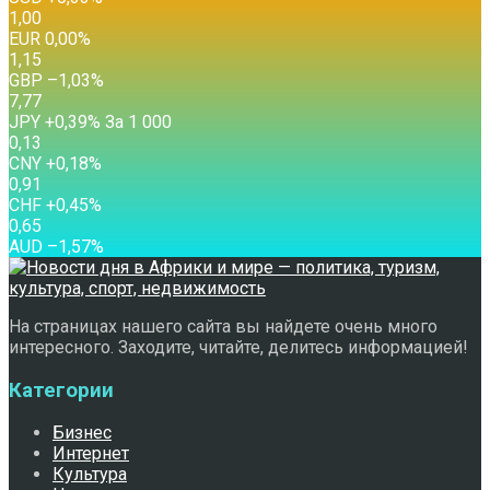
1,00
EUR
0,00
%
1,15
GBP
–1,03
%
7,77
JPY
+0,39
%
За 1 000
0,13
CNY
+0,18
%
0,91
CHF
+0,45
%
0,65
AUD
–1,57
%
На страницах нашего сайта вы найдете очень много
интересного. Заходите, читайте, делитесь информацией!
Категории
Бизнес
Интернет
Культура