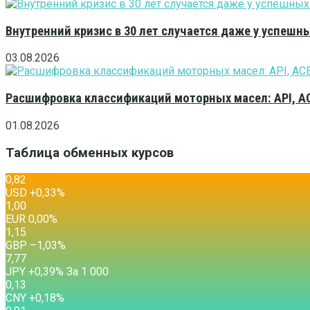
Внутренний кризис в 30 лет случается даже у успешн
03.08.2026
Расшифровка классификаций моторных масел: API, A
01.08.2026
Таблица обменных курсов
0,82
USD
+0,33
%
1,00
EUR
0,00
%
1,15
GBP
–1,03
%
7,77
JPY
+0,39
%
За 1 000
0,13
CNY
+0,18
%