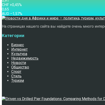
0,91
CHF
+0,45
%
0,65
AUD
–1,57
%
На страницах нашего сайта вы найдете очень много интере
Категории
Бизнес
Интернет
Культура
Недвижимость
Новости
Общество
Спорт
Стиль
Туризм
Свежее