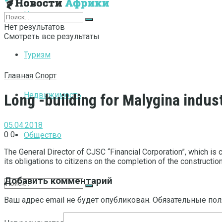
Интернет
Нет результатов
Смотреть все результаты
Туризм
Главная
Спорт
Недвижимость
Long -building for Malygina indus
05.04.2018
0
0
Общество
The General Director of CJSC “Financial Corporation”, which is c
its obligations to citizens on the completion of the construction
Добавить комментарий
Ваш адрес email не будет опубликован.
Обязательные по