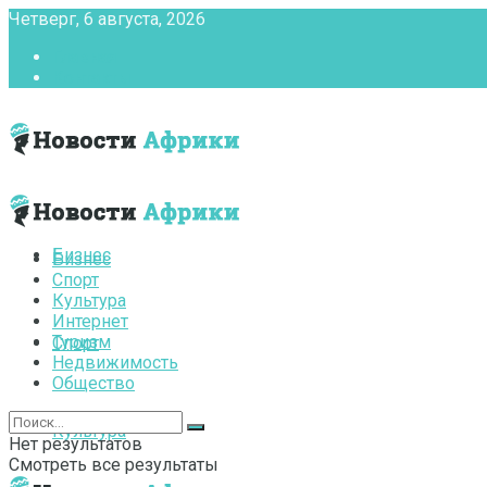
Четверг, 6 августа, 2026
Главная
Контакты
Бизнес
Бизнес
Спорт
Культура
Интернет
Туризм
Спорт
Недвижимость
Общество
Культура
Нет результатов
Смотреть все результаты