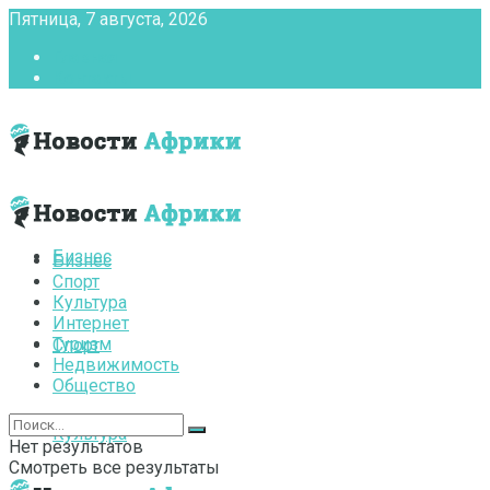
Пятница, 7 августа, 2026
Главная
Контакты
Бизнес
Бизнес
Спорт
Культура
Интернет
Туризм
Спорт
Недвижимость
Общество
Культура
Нет результатов
Смотреть все результаты