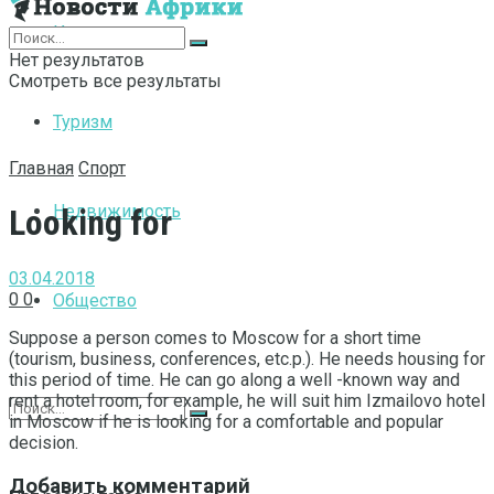
Интернет
Нет результатов
Смотреть все результаты
Туризм
Главная
Спорт
Недвижимость
Looking for
03.04.2018
0
0
Общество
Suppose a person comes to Moscow for a short time
(tourism, business, conferences, etc.p.).
He needs housing for
this period of time. He can go along a well -known way and
rent a hotel room, for example, he will suit him Izmailovo hotel
in Moscow if he is looking for a comfortable and popular
decision.
Добавить комментарий