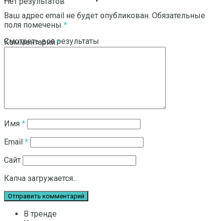
Нет результатов
Ваш адрес email не будет опубликован.
Обязательные
поля помечены
*
Смотреть все результаты
Комментарий
*
Имя
*
Email
*
Сайт
Капча загружается...
В тренде