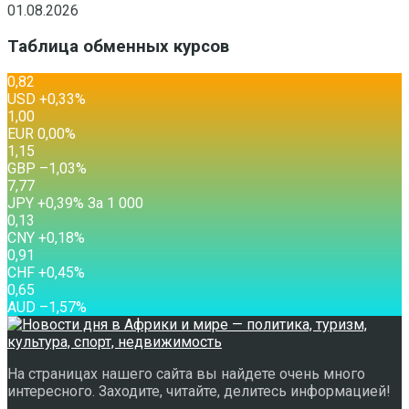
01.08.2026
Таблица обменных курсов
0,82
USD
+0,33
%
1,00
EUR
0,00
%
1,15
GBP
–1,03
%
7,77
JPY
+0,39
%
За 1 000
0,13
CNY
+0,18
%
0,91
CHF
+0,45
%
0,65
AUD
–1,57
%
На страницах нашего сайта вы найдете очень много
интересного. Заходите, читайте, делитесь информацией!