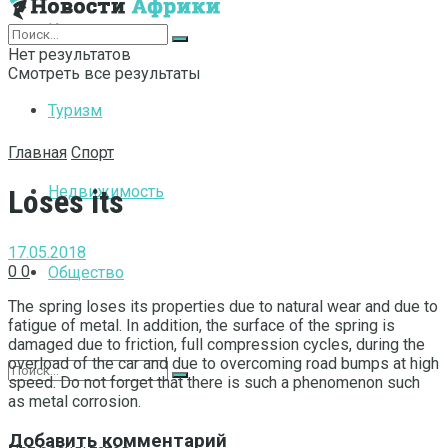
Интернет
Нет результатов
Смотреть все результаты
Туризм
Главная
Спорт
Недвижимость
Loses its
17.05.2018
0
0
Общество
The spring loses its properties due to natural wear and due to
fatigue of metal.
In addition, the surface of the spring is
damaged due to friction, full compression cycles, during the
overload of the car and due to overcoming road bumps at high
speed. Do not forget that there is such a phenomenon such
as metal corrosion.
Добавить комментарий