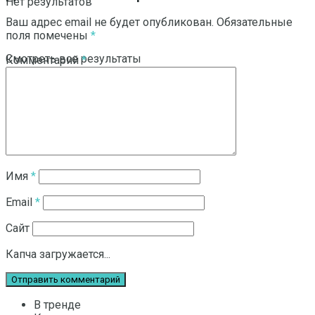
Нет результатов
Ваш адрес email не будет опубликован.
Обязательные
поля помечены
*
Смотреть все результаты
Комментарий
*
Имя
*
Email
*
Сайт
Капча загружается...
В тренде