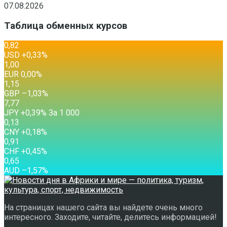
07.08.2026
Таблица обменных курсов
0,82
USD
+0,33
%
1,00
EUR
0,00
%
1,15
GBP
–1,03
%
7,77
JPY
+0,39
%
За 1 000
0,13
CNY
+0,18
%
0,91
CHF
+0,45
%
0,65
AUD
–1,57
%
На страницах нашего сайта вы найдете очень много
интересного. Заходите, читайте, делитесь информацией!