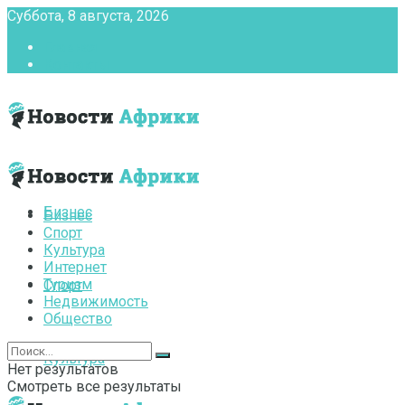
Суббота, 8 августа, 2026
Главная
Контакты
Бизнес
Бизнес
Спорт
Культура
Интернет
Туризм
Спорт
Недвижимость
Общество
Культура
Нет результатов
Смотреть все результаты