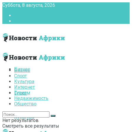
Суббота, 8 августа, 2026
Главная
Контакты
Бизнес
Бизнес
Спорт
Культура
Интернет
Туризм
Спорт
Недвижимость
Общество
Культура
Нет результатов
Смотреть все результаты