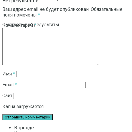
Нет результатов
Ваш адрес email не будет опубликован.
Обязательные
поля помечены
*
Смотреть все результаты
Комментарий
*
Имя
*
Email
*
Сайт
Капча загружается...
В тренде