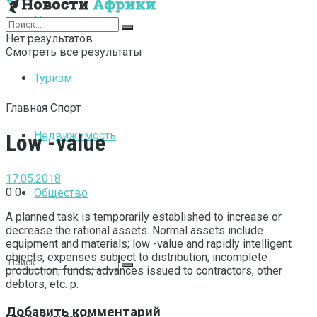
Интернет
Нет результатов
Смотреть все результаты
Туризм
Главная
Спорт
Недвижимость
Low -value
17.05.2018
0
0
Общество
A planned task is temporarily established to increase or
decrease the rational assets.
Normal assets include
equipment and materials; low -value and rapidly intelligent
objects; expenses subject to distribution; incomplete
production; funds; advances issued to contractors, other
debtors, etc. p.
Добавить комментарий