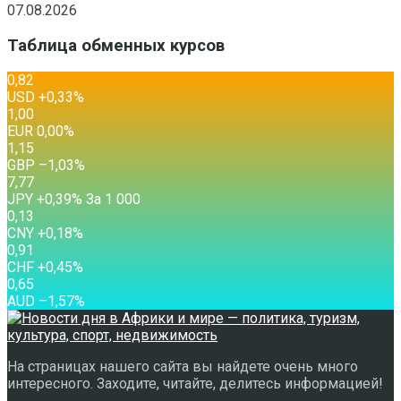
07.08.2026
Таблица обменных курсов
0,82
USD
+0,33
%
1,00
EUR
0,00
%
1,15
GBP
–1,03
%
7,77
JPY
+0,39
%
За 1 000
0,13
CNY
+0,18
%
0,91
CHF
+0,45
%
0,65
AUD
–1,57
%
На страницах нашего сайта вы найдете очень много
интересного. Заходите, читайте, делитесь информацией!