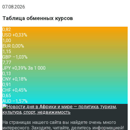
07.08.2026
Таблица обменных курсов
0,82
USD
+0,33
%
1,00
EUR
0,00
%
1,15
GBP
–1,03
%
7,77
JPY
+0,39
%
За 1 000
0,13
CNY
+0,18
%
0,91
CHF
+0,45
%
0,65
AUD
–1,57
%
На страницах нашего сайта вы найдете очень много
интересного. Заходите, читайте, делитесь информацией!