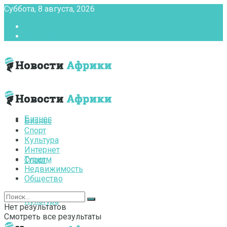
Суббота, 8 августа, 2026
Главная
Контакты
Бизнес
Бизнес
Спорт
Культура
Интернет
Туризм
Спорт
Недвижимость
Общество
Культура
Нет результатов
Смотреть все результаты