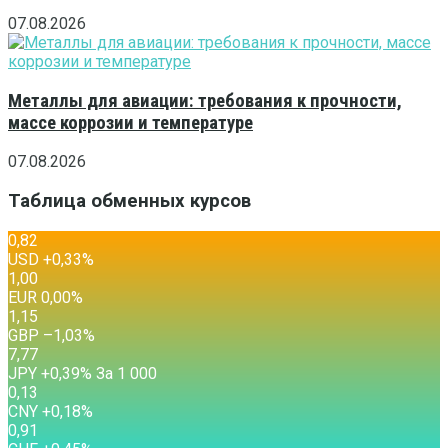
07.08.2026
Металлы для авиации: требования к прочности,
массе коррозии и температуре
07.08.2026
Таблица обменных курсов
0,82
USD
+0,33
%
1,00
EUR
0,00
%
1,15
GBP
–1,03
%
7,77
JPY
+0,39
%
За 1 000
0,13
CNY
+0,18
%
0,91