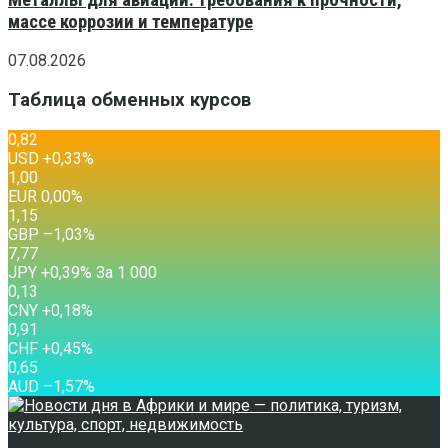
массе коррозии и температуре
07.08.2026
Таблица обменных курсов
0,82
USD
+0,33
%
1,00
EUR
0,00
%
1,15
GBP
–1,03
%
7,77
JPY
+0,39
%
За 1 000
0,13
CNY
+0,18
%
0,91
CHF
+0,45
%
0,65
AUD
–1,57
%