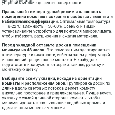
Нет результатов
устранить мелкие дефекты поверхности.
Правильный температурный режим и влажность
помещения помогают сохранить свойства ламината и
избежать его деформации.
Оптимальная температура
Смотреть все результаты
– 18-22°C, влажность – 50-60%. Осенью и зимой
устанавливайте устройство для контроля микроклимата,
чтобы избежать расширения и сжатия материала.
Перед укладкой оставьте доски в помещении
минимум на 48 часов.
Это помогает им адаптироваться
к температуре и влажности, избегая затем деформаций
и появлений трещин после монтажа. Не забудьте
подготовить инструмент: отвертки, клинья, рулетку и
монтажную щетку.
Выбирайте схему укладки, исходя из ориентации
комнаты и расположения окон.
Группировка досок по
длине вдоль световых потоков делает комнату
визуально просторнее и привлекательнее. Лучше начать
укладку с самой длинной стороны комнаты, чтобы
минимизировать использование подобных кромок и
сделать швы менее заметными.