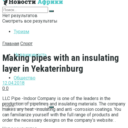
Интернет
Нет результатов
Смотреть все результаты
Туризм
Главная
Спорт
Недвижимость
Making pipes with an insulating
layer in Yekaterinburg
Общество
12.04.2018
0
0
LLC Pipe -Indoor Company is one of the leaders in the
production of pipelines and insulating materials.
The company
makes any heat -insulating and anti -corrosion coatings. You
can familiarize yourself with the full range of products and
order the necessary designs on the company’s website: .