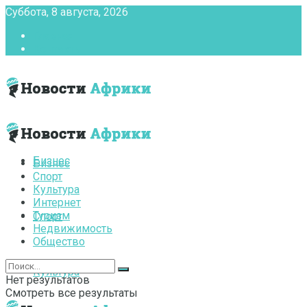
Суббота, 8 августа, 2026
Главная
Контакты
Бизнес
Бизнес
Спорт
Культура
Интернет
Туризм
Спорт
Недвижимость
Общество
Культура
Нет результатов
Смотреть все результаты