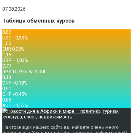
07.08.2026
Таблица обменных курсов
0,82
USD
+0,33
%
1,00
EUR
0,00
%
1,15
GBP
–1,03
%
7,77
JPY
+0,39
%
За 1 000
0,13
CNY
+0,18
%
0,91
CHF
+0,45
%
0,65
AUD
–1,57
%
На страницах нашего сайта вы найдете очень много
интересного. Заходите, читайте, делитесь информацией!