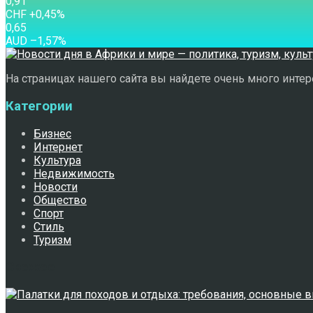
0,91
CHF
+0,45
%
0,65
AUD
–1,57
%
На страницах нашего сайта вы найдете очень много интере
Категории
Бизнес
Интернет
Культура
Недвижимость
Новости
Общество
Спорт
Стиль
Туризм
Свежее