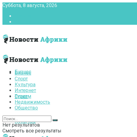
Суббота, 8 августа, 2026
Главная
Контакты
Бизнес
Бизнес
Спорт
Культура
Интернет
Туризм
Спорт
Недвижимость
Общество
Культура
Нет результатов
Смотреть все результаты