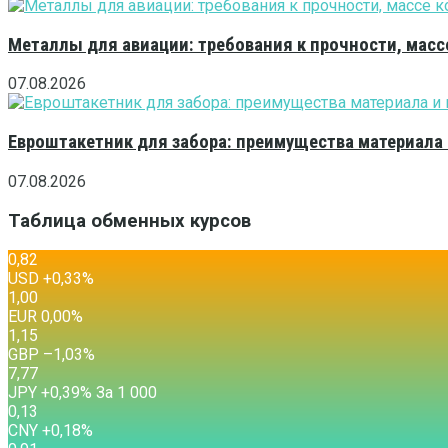
Металлы для авиации: требования к прочности, масс
07.08.2026
Евроштакетник для забора: преимущества материала
07.08.2026
Таблица обменных курсов
0,82
USD
+0,33
%
1,00
EUR
0,00
%
1,15
GBP
–1,03
%
7,77
JPY
+0,39
%
За 1 000
0,13
CNY
+0,18
%