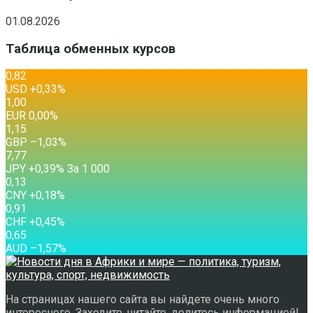
01.08.2026
Таблица обменных курсов
0,82
USD
+0,33
%
1,00
EUR
0,00
%
1,15
GBP
–1,03
%
7,77
JPY
+0,39
%
За 1 000
0,13
CNY
+0,18
%
0,91
CHF
+0,45
%
0,65
AUD
–1,57
%
На страницах нашего сайта вы найдете очень много
интересного. Заходите, читайте, делитесь информацией!