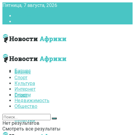
Пятница, 7 августа, 2026
Главная
Контакты
Бизнес
Бизнес
Спорт
Культура
Интернет
Туризм
Спорт
Недвижимость
Общество
Культура
Нет результатов
Смотреть все результаты