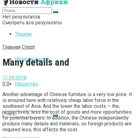
Интернет
Нет результатов
Смотреть все результаты
Туризм
Главная
Спорт
Недвижимость
Many details and
11.04.2018
0
0
Общество
Another advantage of Chinese furniture is a very low price.
It
is ensured here with relatively cheap labor force in the
southeast of Asia. And the lower the labor costs — the,
respectively, less the cost of goods and more opportunities
for potential buyers. In addition, the Chinese independently
produce many details and materials, so foreign products are
required less, this affects the cost.