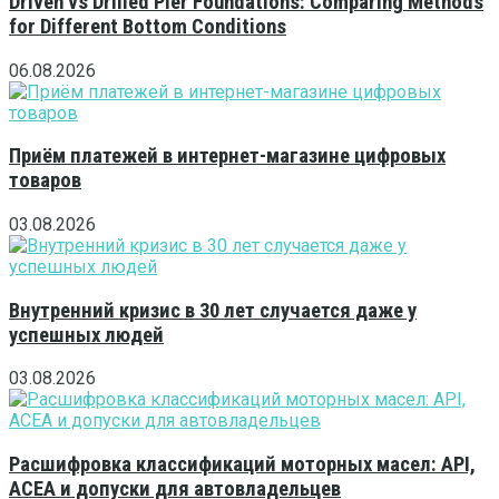
Driven vs Drilled Pier Foundations: Comparing Methods
for Different Bottom Conditions
06.08.2026
Приём платежей в интернет-магазине цифровых
товаров
03.08.2026
Внутренний кризис в 30 лет случается даже у
успешных людей
03.08.2026
Расшифровка классификаций моторных масел: API,
ACEA и допуски для автовладельцев