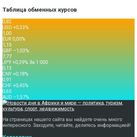
Таблица обменных курсов
0,82
USD
+0,33
%
1,00
EUR
0,00
%
1,15
GBP
–1,03
%
7,77
JPY
+0,39
%
За 1 000
0,13
CNY
+0,18
%
0,91
CHF
+0,45
%
0,65
AUD
–1,57
%
На страницах нашего сайта вы найдете очень много
интересного. Заходите, читайте, делитесь информацией!