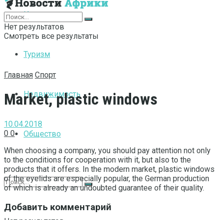
Интернет
Нет результатов
Смотреть все результаты
Туризм
Главная
Спорт
Недвижимость
Market, plastic windows
10.04.2018
0
0
Общество
When choosing a company, you should pay attention not only
to the conditions for cooperation with it, but also to the
products that it offers.
In the modern market, plastic windows
of the eyelids are especially popular, the German production
of which is already an undoubted guarantee of their quality.
Добавить комментарий