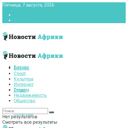
Пятница, 7 августа, 2026
Главная
Контакты
Бизнес
Бизнес
Спорт
Культура
Интернет
Туризм
Спорт
Недвижимость
Общество
Культура
Нет результатов
Смотреть все результаты